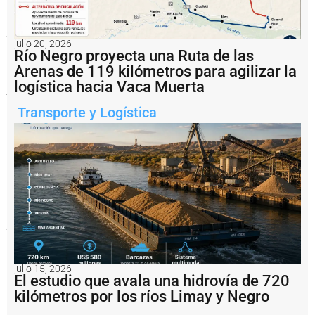
La
Agrupación
Eslabón
julio 20, 2026
Río Negro proyecta una Ruta de las
Perdido
dijo
Arenas de 119 kilómetros para agilizar la
que
logística hacia Vaca Muerta
ya
no
Transporte y Logística
quedan
dudas
que
las
imágenes
obtenidas
a
28
metros
de
profundidad
corresponden
a
un
U
julio 15, 2026
El estudio que avala una hidrovía de 720
boot
Clase
kilómetros por los ríos Limay y Negro
IX
de