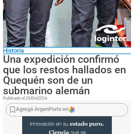
Historia
Una expedición confirmó
que los restos hallados en
Quequén son de un
submarino alemán
Publicado el
20/04/2024
La
Agrupación
Agregá ArgenPorts en
Eslabón
Perdido
dijo
que