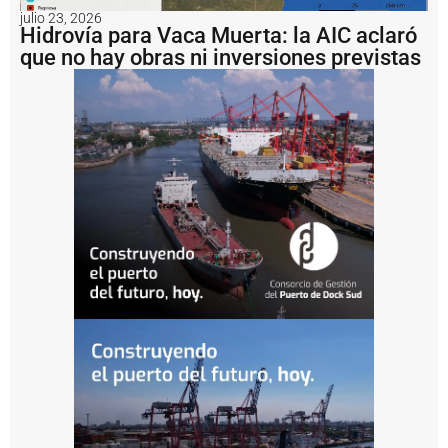
i
o
julio 23, 2026
Hidrovía para Vaca Muerta: la AIC aclaró
E
s
que no hay obras ni inversiones previstas
t
e
y
l
o
g
r
ó
z
a
f
a
r
p
o
r
s
u
s
p
r