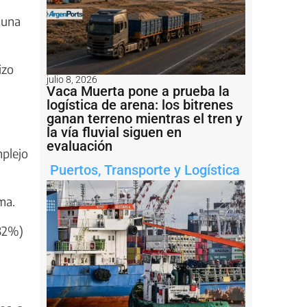
 una
izo
julio 8, 2026
Vaca Muerta pone a prueba la
logística de arena: los bitrenes
ganan terreno mientras el tren y
la vía fluvial siguen en
evaluación
mplejo
Puertos
,
Transporte y Logística
ma.
,32%)