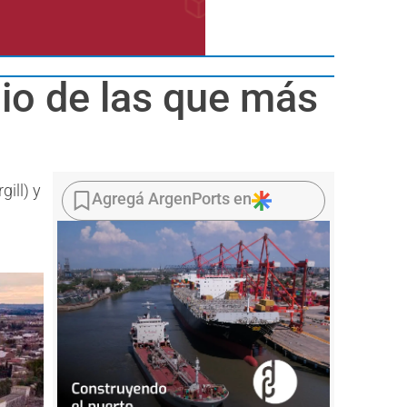
dio de las que más
ill) y
Agregá ArgenPorts en