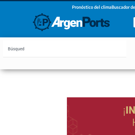
Pronóstico del clima
Buscador de
¡Sumate a nuestro Newsletter!
Nombre
Apellidos
Email
Argentina
Vaca Muerta
Hidrovía
Bahía Blanc
Estoy de acuerdo con las condiciones y políticas d
privacidad.