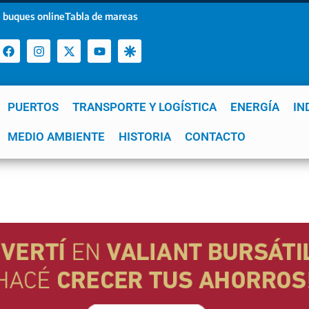
 buques online
Tabla de mareas
PUERTOS
TRANSPORTE Y LOGÍSTICA
ENERGÍA
IN
a
MEDIO AMBIENTE
YPF
GNL
Mar del Plata
HISTORIA
Patagonia
CONTACTO
Quequén
e