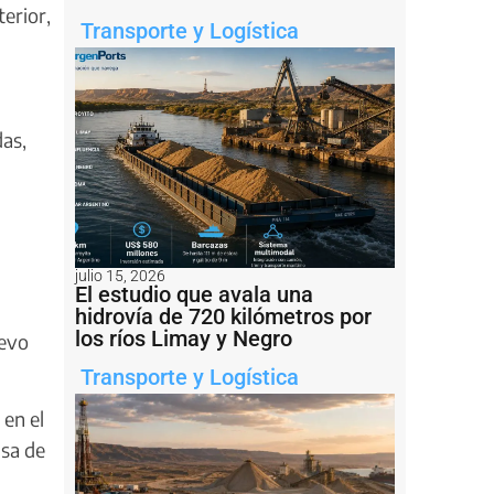
erior,
Transporte y Logística
das,
julio 15, 2026
El estudio que avala una
hidrovía de 720 kilómetros por
los ríos Limay y Negro
uevo
Transporte y Logística
 en el
lsa de