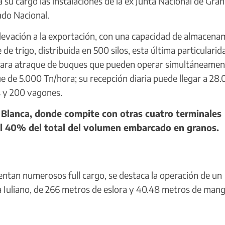
u cargo las instalaciones de la ex Junta Nacional de Gran
ado Nacional.
evación a la exportación, con una capacidad de almacena
de trigo, distribuida en 500 silos, esta última particularid
ios para atraque de buques que pueden operar simultáneame
de 5.000 Tn/hora; su recepción diaria puede llegar a 28
s y 200 vagones.
Blanca, donde compite con otras cuatro terminales
el 40% del total del volumen embarcado en granos.
entan numerosos full cargo, se destaca la operación de un
a Iuliano, de 266 metros de eslora y 40.48 metros de mang