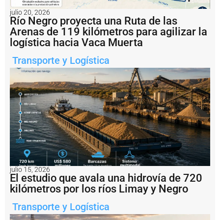
c
a
julio 20, 2026
il
Río Negro proyecta una Ruta de las
e
Arenas de 119 kilómetros para agilizar la
g
logística hacia Vaca Muerta
a
l:
Transporte y Logística
A
r
g
e
n
ti
n
a
i
m
p
u
s
julio 15, 2026
El estudio que avala una hidrovía de 720
o
u
kilómetros por los ríos Limay y Negro
n
a
Transporte y Logística
m