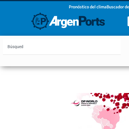
Pronóstico del clima
Buscador de
¡Sumate a nuestro Newsletter!
Nombre
Apellidos
Email
Argentina
Vaca Muerta
Hidrovía
Bahía Blanc
Estoy de acuerdo con las condiciones y políticas d
privacidad.