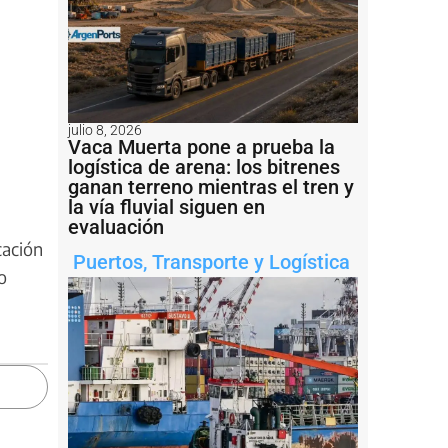
julio 8, 2026
Vaca Muerta pone a prueba la
logística de arena: los bitrenes
ganan terreno mientras el tren y
la vía fluvial siguen en
evaluación
cación
Puertos
,
Transporte y Logística
o