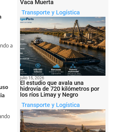
Vaca Muerta
Transporte y Logística
a
ando a
julio 15, 2026
El estudio que avala una
uso
hidrovía de 720 kilómetros por
los ríos Limay y Negro
ia
Transporte y Logística
vando