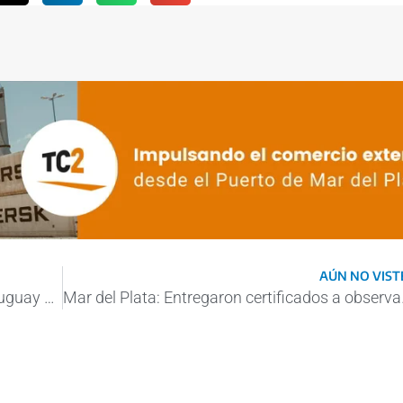
AÚN NO VISTE
El African Petrel llegó a Concepción del Uruguay para cargar troncos de pino
Mar del Plata: