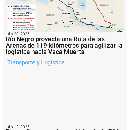
por
Jan
de
Nul
y
Servimagnus
y
julio 20, 2026
dio
Río Negro proyecta una Ruta de las
por
Arenas de 119 kilómetros para agilizar la
concluida
la
logística hacia Vaca Muerta
etapa
administrativa
Transporte y Logística
de
la
principal
licitación
logística
del
país
Notas
relacionadas
P
u
julio 15, 2026