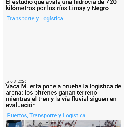
e
El estudio que avala una hidrovía de 720
r
kilómetros por los ríos Limay y Negro
t
o
Transporte y Logística
M
a
r
d
e
l
P
l
a
t
a
b
julio 8, 2026
u
Vaca Muerta pone a prueba la logística de
s
arena: los bitrenes ganan terreno
c
a
mientras el tren y la vía fluvial siguen en
fi
evaluación
n
a
Puertos
,
Transporte y Logística
n
c