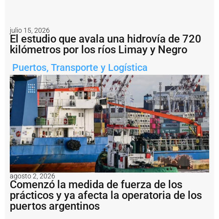
c
o
n
v
julio 15, 2026
El estudio que avala una hidrovía de 720
e
r
kilómetros por los ríos Limay y Negro
ti
r
Puertos
,
Transporte y Logística
s
e
r
e
a
l
m
e
n
t
e
e
agosto 2, 2026
n
Comenzó la medida de fuerza de los
s
prácticos y ya afecta la operatoria de los
a
puertos argentinos
li
d