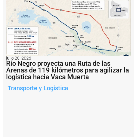
Notas
relacionadas
¿
P
u
e
d
e
e
l
julio 20, 2026
P
Río Negro proyecta una Ruta de las
u
Arenas de 119 kilómetros para agilizar la
e
logística hacia Vaca Muerta
r
t
Transporte y Logística
o
d
e
R
o
s
a
ri
o