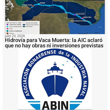
a
il
e
g
a
l:
A
r
julio 23, 2026
g
Hidrovía para Vaca Muerta: la AIC aclaró
e
que no hay obras ni inversiones previstas
n
ti
n
a
i
m
p
u
s
o
u
n
a
m
u