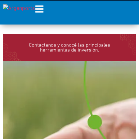
¡Sumate a nuestro
Newsletter!
Nombre
Apellidos
Email
Estoy de acuerdo con las
condiciones y políticas de
privacidad.