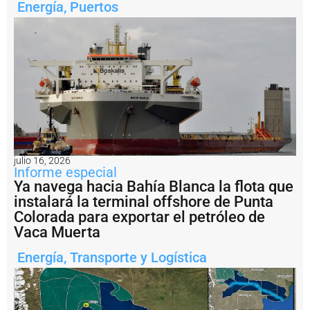
Energía
,
Puertos
a
d
e
l
a
m
i
n
e
rí
a
a
r
julio 16, 2026
g
Informe especial
e
Ya navega hacia Bahía Blanca la flota que
n
instalará la terminal offshore de Punta
ti
Colorada para exportar el petróleo de
n
Vaca Muerta
a
?
Energía
,
Transporte y Logística
P
e
s
c