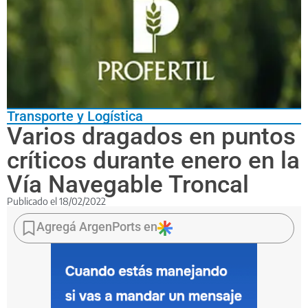
Transporte y Logística
Varios dragados en puntos
críticos durante enero en la
Vía Navegable Troncal
Publicado el
18/02/2022
La
Administración
Agregá ArgenPorts en
General
de
Puertos
(AGP)
dio
a