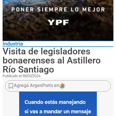
Industria
Visita de legisladores
bonaerenses al Astillero
Río Santiago
Publicado el
18/09/2024
Integrantes
de
Agregá ArgenPorts en
la
Comisión
de
Intereses
Marítimos,
Portuarios