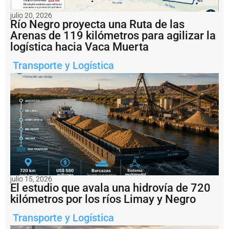
a
r
julio 20, 2026
e
Río Negro proyecta una Ruta de las
a
Arenas de 119 kilómetros para agilizar la
c
logística hacia Vaca Muerta
ti
v
Transporte y Logística
a
c
i
ó
n
d
e
l
a
h
i
s
t
julio 15, 2026
El estudio que avala una hidrovía de 720
ó
ri
kilómetros por los ríos Limay y Negro
c
a
Transporte y Logística
T