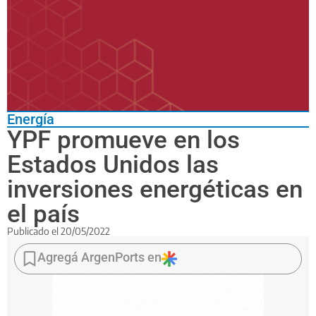
Energía
YPF promueve en los
Estados Unidos las
inversiones energéticas en
el país
Publicado el
20/05/2022
El
presidente
Agregá ArgenPorts en
de
la
empresa
argentina,