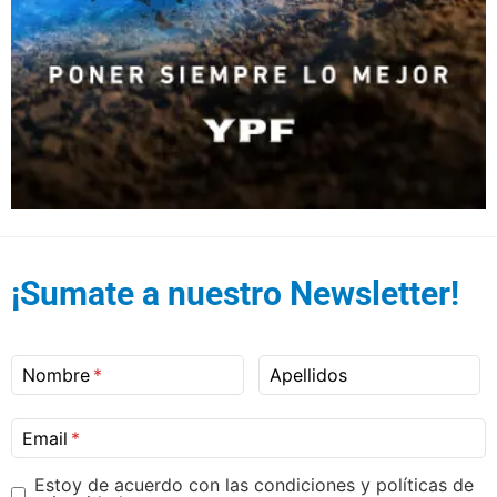
¡Sumate a nuestro Newsletter!
Nombre
Apellidos
Email
Estoy de acuerdo con las condiciones y políticas de