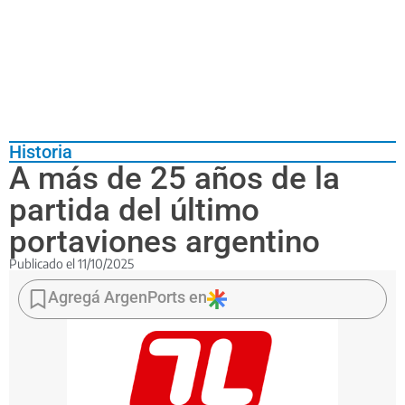
Historia
A más de 25 años de la
partida del último
portaviones argentino
Publicado el
11/10/2025
El
12
Agregá ArgenPorts en
de
febrero
de
1999,
sin
ceremonia