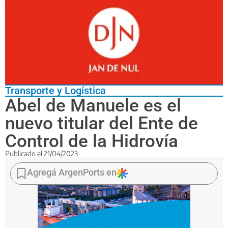
Transporte y Logística
Abel de Manuele es el
nuevo titular del Ente de
Control de la Hidrovía
Publicado el
21/04/2023
La
secretaria
Agregá ArgenPorts en
de
Transporte,
Jimena
López,
fue
designada