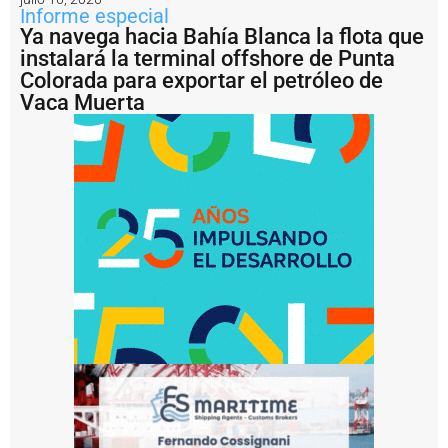
n
Informe especial
B
Ya navega hacia Bahía Blanca la flota que
a
instalará la terminal offshore de Punta
h
í
Colorada para exportar el petróleo de
a
Vaca Muerta
B
l
a
n
c
a
e
l
o
p
e
r
a
ti
v
o
d
e
p