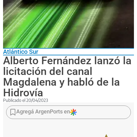
Atlántico Sur
Alberto Fernández lanzó la
licitación del canal
Magdalena y habló de la
Hidrovía
Publicado el
20/04/2023
El
presidente
Agregá ArgenPorts en
señaló
que
se
están