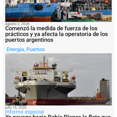
i
a
n
g
2
agosto 2, 2026
Comenzó la medida de fuerza de los
E
n
prácticos y ya afecta la operatoria de los
i
puertos argentinos
m
á
Energía
,
Puertos
g
e
n
e
s
:
fi
n
a
li
z
ó
julio 16, 2026
e
Informe especial
n