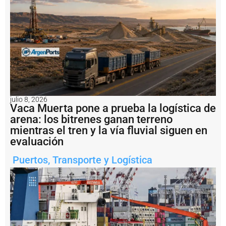
e
U
S
D
1
.
2
m
il
l
o
julio 8, 2026
n
Vaca Muerta pone a prueba la logística de
e
arena: los bitrenes ganan terreno
s
mientras el tren y la vía fluvial siguen en
a
l
evaluación
b
u
Puertos
,
Transporte y Logística
q
u
e
H
a
i
X