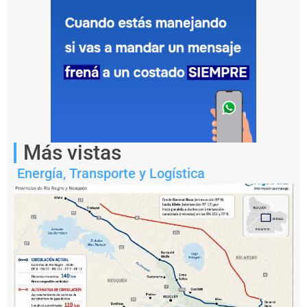
Más vistas
Energía
,
Transporte y Logística
Notas
relacionadas
P
e
s
c
a
il
e