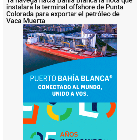
Ya navega hacia Bahía Blanca la flota que
B
instalará la terminal offshore de Punta
a
h
Colorada para exportar el petróleo de
í
Vaca Muerta
a
B
l
a
n
c
a
e
l
o
p
e
r
a
ti
v
o
d
e
p
u