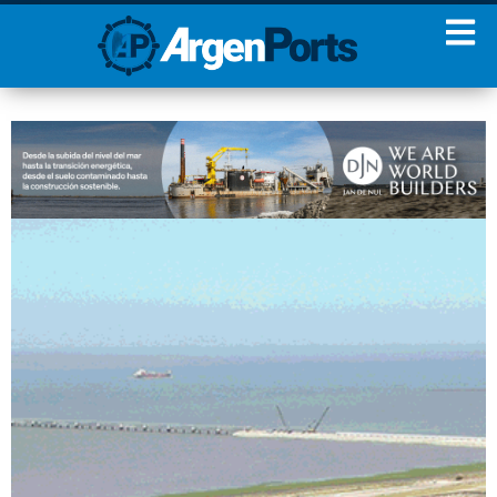
¡Sumate a nuestro
Newsletter!
Nombre
Apellidos
Email
Estoy de acuerdo con las
condiciones y políticas de
privacidad.