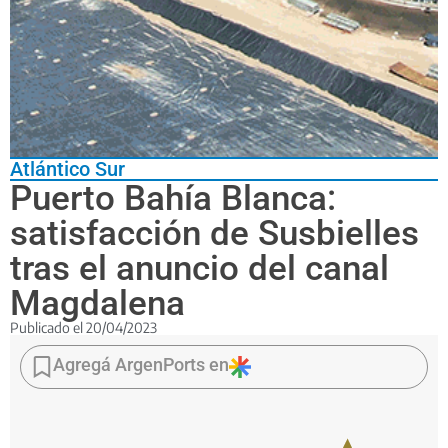
Atlántico Sur
Puerto Bahía Blanca:
satisfacción de Susbielles
tras el anuncio del canal
Magdalena
Publicado el
20/04/2023
El
titular
Agregá ArgenPorts en
de
esa
estación
marítima