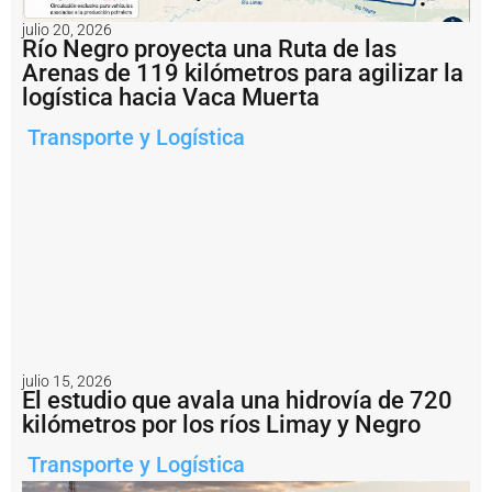
g
a
julio 20, 2026
l:
Río Negro proyecta una Ruta de las
A
Arenas de 119 kilómetros para agilizar la
r
logística hacia Vaca Muerta
g
e
Transporte y Logística
n
ti
n
a
i
m
p
u
s
o
u
n
a
julio 15, 2026
El estudio que avala una hidrovía de 720
m
u
kilómetros por los ríos Limay y Negro
lt
a
Transporte y Logística
d