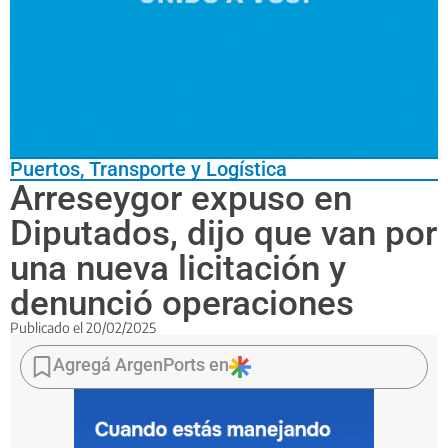
Puertos
,
Transporte y Logística
Arreseygor expuso en
Diputados, dijo que van por
una nueva licitación y
denunció operaciones
Publicado el
20/02/2025
El
titular
Agregá ArgenPorts en
de
la
Agencia
Nacional