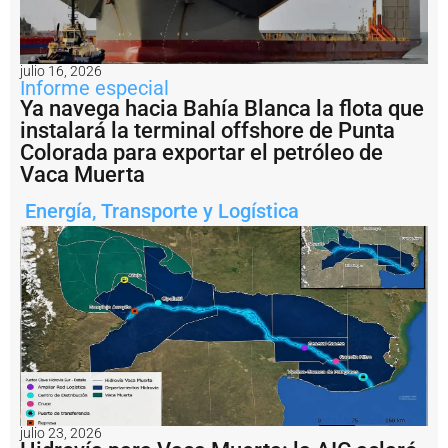
e
a
li
z
julio 16, 2026
a
Informe especial
t
Ya navega hacia Bahía Blanca la flota que
a
instalará la terminal offshore de Punta
r
e
Colorada para exportar el petróleo de
a
Vaca Muerta
s
d
Energía
,
Transporte y Logística
e
m
e
j
o
r
a
m
i
e
n
t
julio 23, 2026
o