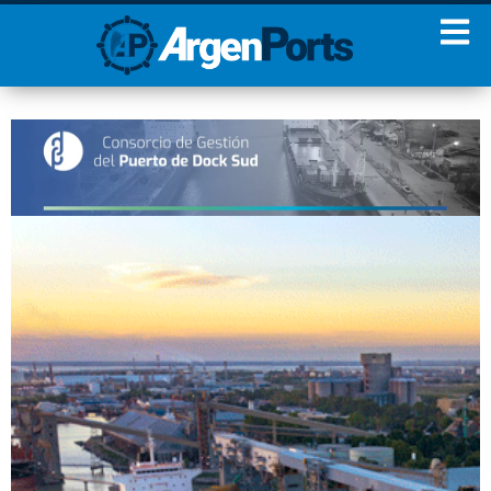
¡Sumate a nuestro
Newsletter!
Nombre
Apellidos
Email
Estoy de acuerdo con las
condiciones y políticas de
privacidad.