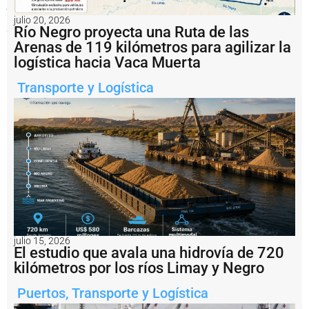
y
transparentes
julio 20, 2026
para
Río Negro proyecta una Ruta de las
el
Arenas de 119 kilómetros para agilizar la
desarrollo
del
logística hacia Vaca Muerta
comercio
exterior.
Transporte y Logística
Notas
relacionadas
E
l
C
o
n
s
o
r
julio 15, 2026
c
El estudio que avala una hidrovía de 720
i
kilómetros por los ríos Limay y Negro
o
d
Puertos
,
Transporte y Logística
e