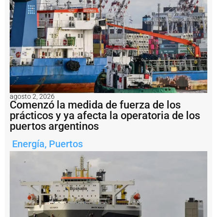
G
e
s
ti
ó
n
d
e
l
P
u
e
agosto 2, 2026
Comenzó la medida de fuerza de los
r
prácticos y ya afecta la operatoria de los
t
o
puertos argentinos
d
e
Energía
,
Puertos
Q
u
e
q
u
é
n
r