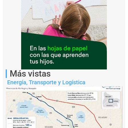
destino.
Más vistas
Energía
,
Transporte y Logística
Notas
relacionadas
P
r
e