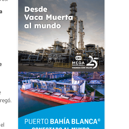
a
e
e
gregó.
el