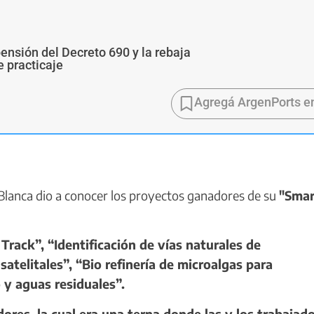
pensión del Decreto 690 y la rebaja
e practicaje
Agregá ArgenPorts e
Blanca dio a conocer los proyectos ganadores de su
"Smar
Track”, “Identificación de vías naturales de
telitales”, “Bio refinería de microalgas para
y aguas residuales”.
es, la cual era una terna donde las y los trabajad