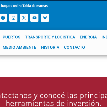
 buques online
Tabla de mareas
PUERTOS
TRANSPORTE Y LOGÍSTICA
ENERGÍA
IN
a
MEDIO AMBIENTE
YPF
GNL
Mar del Plata
HISTORIA
Patagonia
CONTACTO
Quequén
e