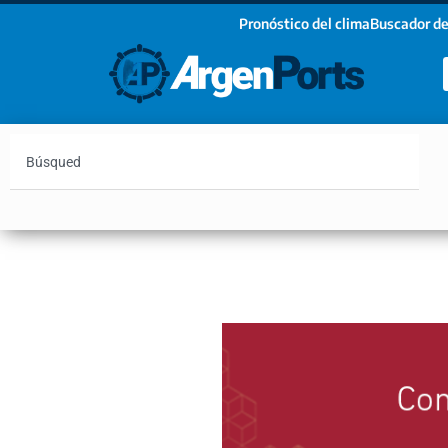
Pronóstico del clima
Buscador de
¡Sumate a nuestro Newsletter!
Nombre
Apellidos
Email
Argentina
Vaca Muerta
Hidrovía
Bahía Blanc
Estoy de acuerdo con las condiciones y políticas d
privacidad.