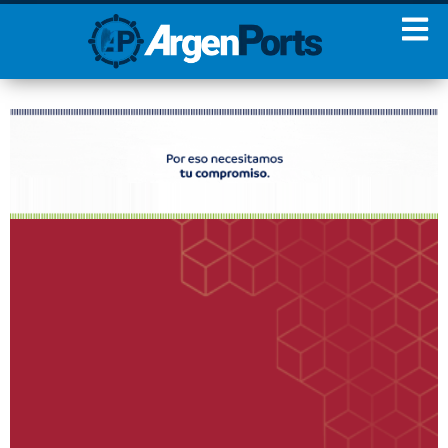
¡Sumate a nuestro
Newsletter!
Nombre
Apellidos
Email
Estoy de acuerdo con las
condiciones y políticas de
privacidad.