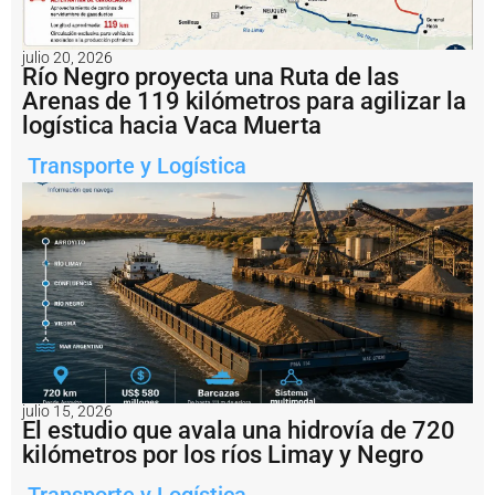
relacionadas
F
julio 20, 2026
u
Río Negro proyecta una Ruta de las
e
Arenas de 119 kilómetros para agilizar la
o
logística hacia Vaca Muerta
fi
c
Transporte y Logística
i
a
li
z
a
d
a
l
a
s
u
s
p
julio 15, 2026
El estudio que avala una hidrovía de 720
e
n
kilómetros por los ríos Limay y Negro
s
i
Transporte y Logística