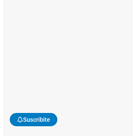
Agregá
ArgenPorts
en
Suscribite