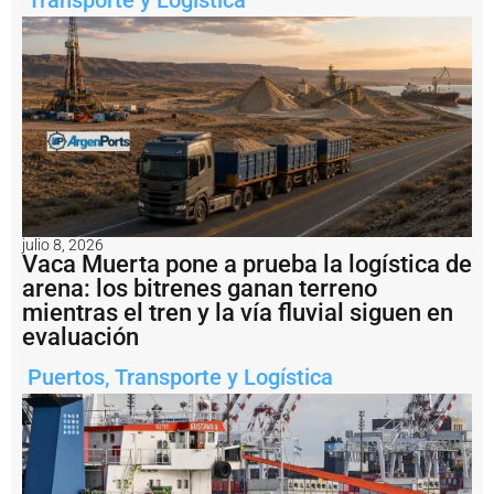
ó
n
d
e
l
D
e
c
r
e
t
o
julio 8, 2026
6
Vaca Muerta pone a prueba la logística de
9
arena: los bitrenes ganan terreno
0
mientras el tren y la vía fluvial siguen en
y
l
evaluación
a
r
Puertos
,
Transporte y Logística
e
b
a
j
a
d