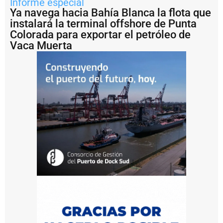
Informe especial
j
Ya navega hacia Bahía Blanca la flota que
e
instalará la terminal offshore de Punta
Y
Colorada para exportar el petróleo de
P
Vaca Muerta
F
y
P
e
d
i
d
o
s
Y
a
ll
e
v
a
r
á
n
l
a