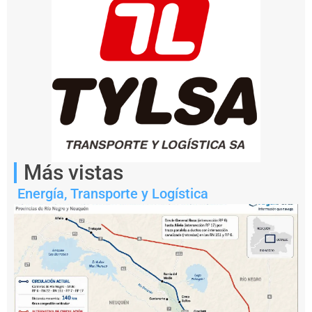
capacidad
operativa
ferroviaria
de
la
terminal.
Más vistas
Energía
,
Transporte y Logística
Notas