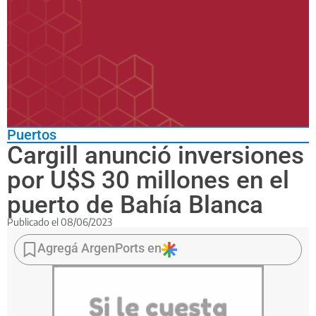
Puertos
Cargill anunció inversiones
por U$S 30 millones en el
puerto de Bahía Blanca
Publicado el
08/06/2023
Construirán
tres
Agregá ArgenPorts en
silos
de
15
mil
toneladas