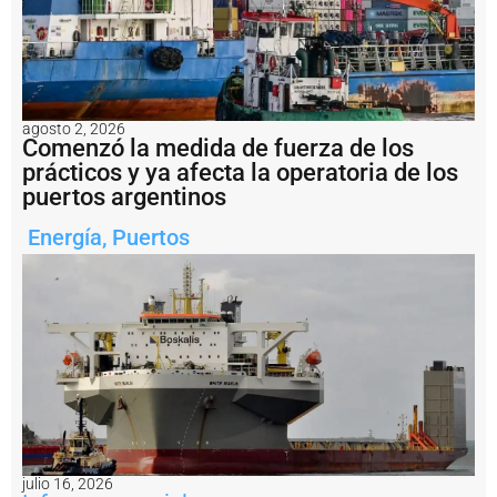
e
l
2
0
%
e
agosto 2, 2026
n
Comenzó la medida de fuerza de los
l
prácticos y ya afecta la operatoria de los
a
puertos argentinos
s
t
a
Energía
,
Puertos
ri
f
a
s
d
e
p
r
a
c
ti
c
julio 16, 2026
a