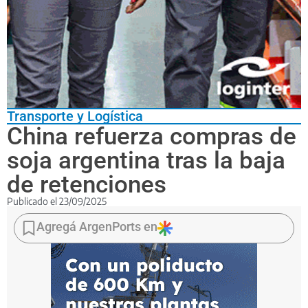
Transporte y Logística
China refuerza compras de
soja argentina tras la baja
de retenciones
Publicado el
23/09/2025
La
suspensión
Agregá ArgenPorts en
temporal
de
los
derechos
de
exportación