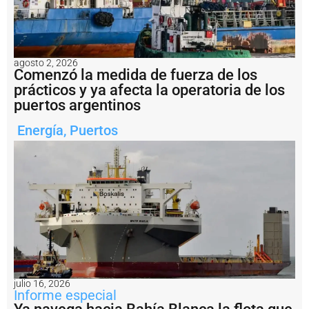
a
s
q
u
e
agosto 2, 2026
d
Comenzó la medida de fuerza de los
i
prácticos y ya afecta la operatoria de los
v
puertos argentinos
i
d
Energía
,
Puertos
e
l
a
s
a
g
u
a
s
e
n
t
r
julio 16, 2026
e
Informe especial
M