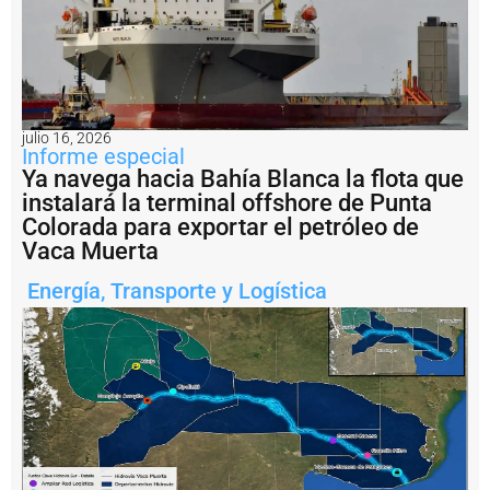
n
d
e
l
P
u
e
julio 16, 2026
r
Informe especial
t
Ya navega hacia Bahía Blanca la flota que
o
instalará la terminal offshore de Punta
d
e
Colorada para exportar el petróleo de
Q
Vaca Muerta
u
e
Energía
,
Transporte y Logística
q
u
é
n
r
e
a
li
z
a