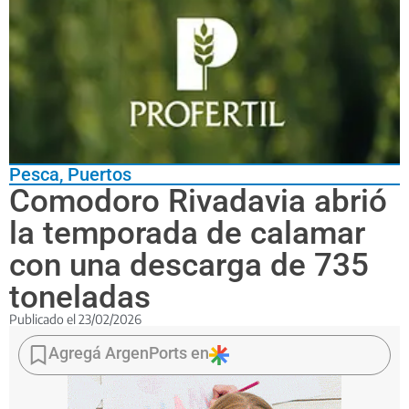
Pesca
,
Puertos
Comodoro Rivadavia abrió
la temporada de calamar
con una descarga de 735
toneladas
Publicado el
23/02/2026
El
arribo
Agregá ArgenPorts en
del
buque
potero