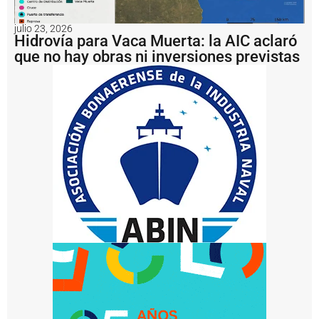
t
a
julio 23, 2026
r
Hidrovía para Vaca Muerta: la AIC aclaró
e
que no hay obras ni inversiones previstas
a
s
d
e
m
e
j
o
r
a
m
i
e
n
t
o
e
n
l
a
c