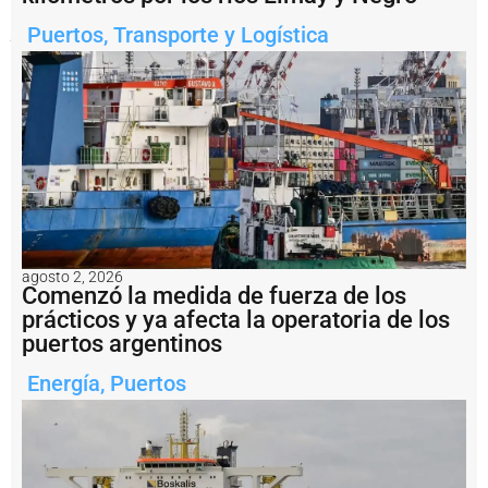
litoral
patagónico.
Puertos
,
Transporte y Logística
Notas
relacionadas
E
l
C
o
n
s
o
r
agosto 2, 2026
Comenzó la medida de fuerza de los
c
i
prácticos y ya afecta la operatoria de los
o
puertos argentinos
d
e
Energía
,
Puertos
G
e
s
ti
ó