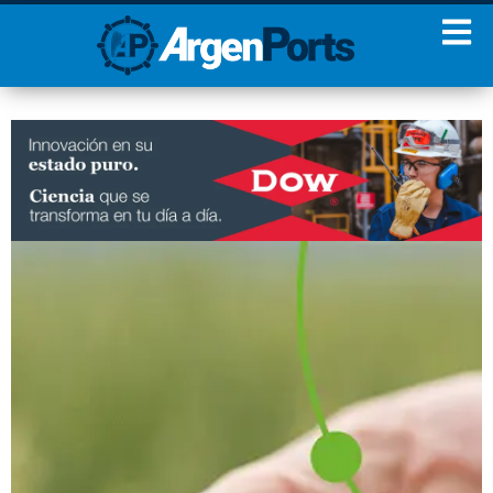
¡Sumate a nuestro
Newsletter!
Nombre
Apellidos
Email
Estoy de acuerdo con las
condiciones y políticas de
privacidad.