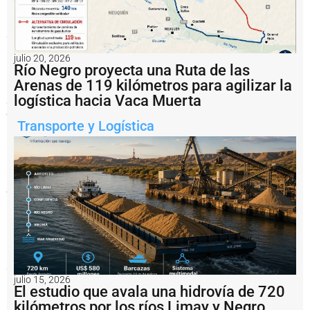
Comodoro
Rivadavia
puso
en
marcha
julio 20, 2026
la
Río Negro proyecta una Ruta de las
temporada
Arenas de 119 kilómetros para agilizar la
de
pesca
logística hacia Vaca Muerta
y
reactivó
Transporte y Logística
la
operatoria
de
estiba,
frío
y
transporte
vinculada
a
uno
de
los
principales
recursos
julio 15, 2026
de
El estudio que avala una hidrovía de 720
exportación
kilómetros por los ríos Limay y Negro
del