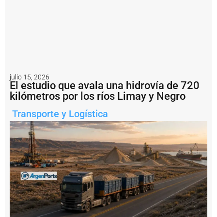
c
a
il
e
g
a
l:
A
r
julio 15, 2026
g
El estudio que avala una hidrovía de 720
e
kilómetros por los ríos Limay y Negro
n
ti
Transporte y Logística
n
a
i
m
p
u
s
o
u
n
a
m