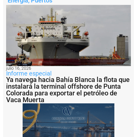
Energía
,
Puertos
H
a
i
X
i
a
n
g
2
E
n
i
julio 16, 2026
m
Informe especial
á
Ya navega hacia Bahía Blanca la flota que
g
instalará la terminal offshore de Punta
e
Colorada para exportar el petróleo de
n
Vaca Muerta
e
s
:
fi
n
a
li