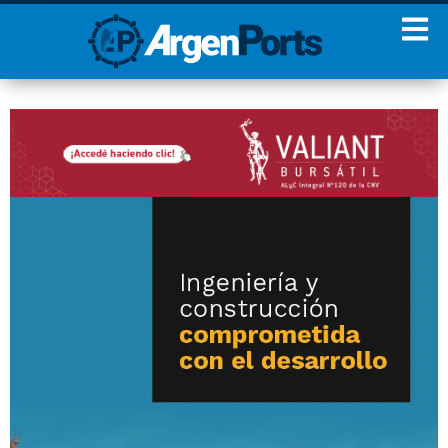
¡Sumate a nuestro
Newsletter!
Nombre
Apellidos
Email
Estoy de acuerdo con las
condiciones y políticas de
privacidad.