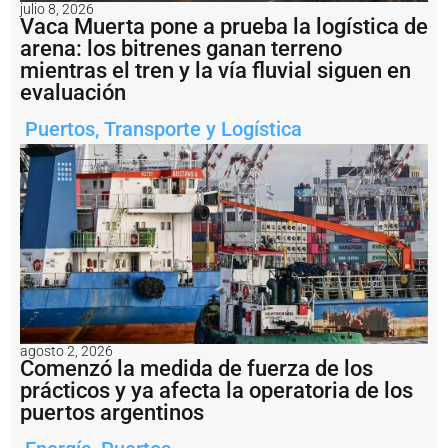
u
julio 8, 2026
Vaca Muerta pone a prueba la logística de
lt
a
arena: los bitrenes ganan terreno
d
mientras el tren y la vía fluvial siguen en
e
evaluación
U
S
Puertos
,
Transporte y Logística
D
1
.
2
m
il
l
o
n
e
s
a
l
agosto 2, 2026
Comenzó la medida de fuerza de los
b
u
prácticos y ya afecta la operatoria de los
q
puertos argentinos
u
e