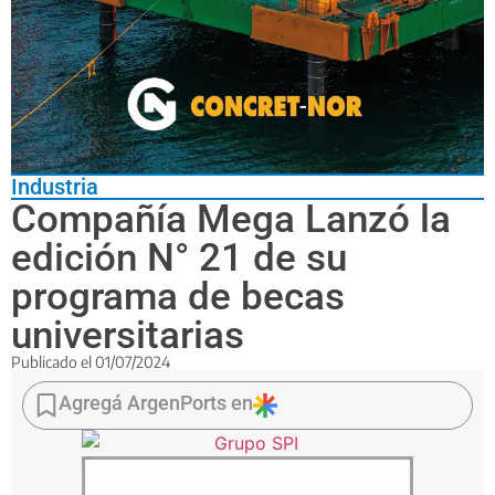
Industria
Compañía Mega Lanzó la
edición N° 21 de su
programa de becas
universitarias
Publicado el
01/07/2024
Mediante
la
Agregá ArgenPorts en
iniciativa
“Acompañando
a
Crecer”