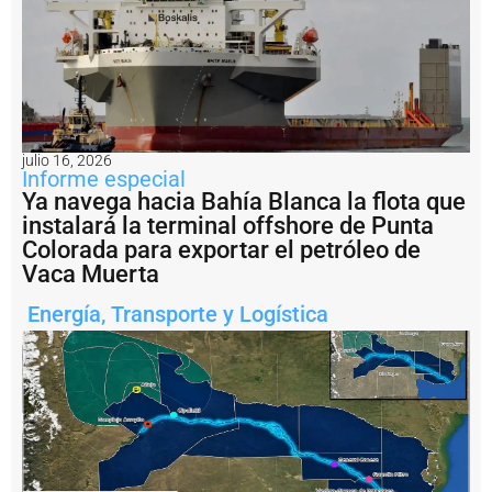
o
r
s
u
s
p
r
o
julio 16, 2026
p
Informe especial
i
Ya navega hacia Bahía Blanca la flota que
o
instalará la terminal offshore de Punta
s
Colorada para exportar el petróleo de
m
Vaca Muerta
e
d
Energía
,
Transporte y Logística
i
o
s
¿
P
u
e
d
e