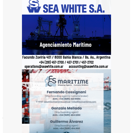
en
la
UTN,
luego
de
que
más
de
40
trabajadores
y
trabajadoras
culminaran
el
proceso,
impulsado
desde
2012
por
el
astillero
junto
con
al
Sindicato