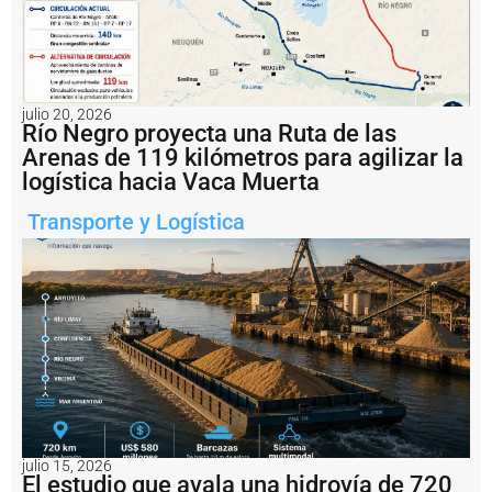
U
n
r
e
m
o
julio 20, 2026
l
Río Negro proyecta una Ruta de las
c
Arenas de 119 kilómetros para agilizar la
a
logística hacia Vaca Muerta
d
o
Transporte y Logística
r
v
a
r
ó
e
n
p
u
e
r
t
o
julio 15, 2026
El estudio que avala una hidrovía de 720
S