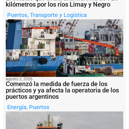
a
kilómetros por los ríos Limay y Negro
n
A
Puertos
,
Transporte y Logística
n
t
o
n
i
o
E
s
t
e
y
l
agosto 2, 2026
o
Comenzó la medida de fuerza de los
g
prácticos y ya afecta la operatoria de los
r
puertos argentinos
ó
z
Energía
,
Puertos
a
f
a
r
p