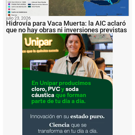
e
l
P
julio 23, 2026
u
Hidrovía para Vaca Muerta: la AIC aclaró
e
que no hay obras ni inversiones previstas
r
t
o
d
e
R
o
s
a
ri
o
c
o
n
v
e
r
ti
r
s