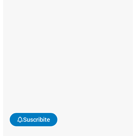
sindicato,
con
la
idea
de
“modernizar
los
conceptos”
y
“la
mirada
de
los
perfiles
Suscribite
y
competencias.