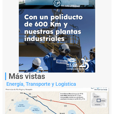
de
Obreros
Navales
(SAONSINRA).
Más vistas
Energía
,
Transporte y Logística
Notas
relacionadas