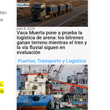
stén
na
julio 8, 2026
Vaca Muerta pone a prueba la
logística de arena: los bitrenes
ganan terreno mientras el tren y
la vía fluvial siguen en
evaluación
Puertos
,
Transporte y Logística
s.,
 de