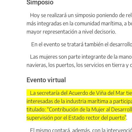
Simposio
Hoy se realizará un simposio poniendo de reli
más integradas en la comunidad marítima, a bo
mayor representación a nivel decisorio.
En el evento se tratará también el desarrollo 
Las mujeres son parte integrante de la mano 
navieras, los puertos, los servicios en tierra y 
Evento virtual
La secretaría del Acuerdo de Viña del Mar tie
interesadas de la industria marítima a participa
titulado: “Contribución de la Mujer al Desarrol
supervisión por el Estado rector del puerto”
.
El mismo contará, además, con la intervenció