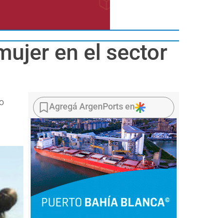
mujer en el sector
no
Agregá ArgenPorts en