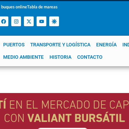
 buques online
Tabla de mareas
PUERTOS
TRANSPORTE Y LOGÍSTICA
ENERGÍA
IN
a
MEDIO AMBIENTE
YPF
GNL
Mar del Plata
HISTORIA
Patagonia
CONTACTO
Quequén
e