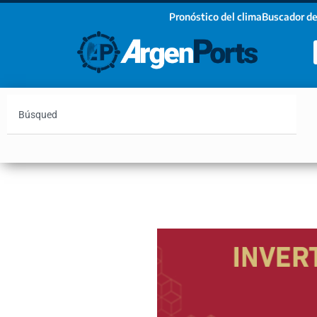
Pronóstico del clima
Buscador de
¡Sumate a nuestro Newsletter!
Nombre
Apellidos
Email
Argentina
Vaca Muerta
Hidrovía
Bahía Blanc
Estoy de acuerdo con las condiciones y políticas d
privacidad.