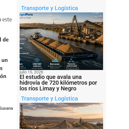
Transporte y Logística
a este
l de
r un
as
julio 15, 2026
ión
El estudio que avala una
hidrovía de 720 kilómetros por
los ríos Limay y Negro
Transporte y Logística
 Susana