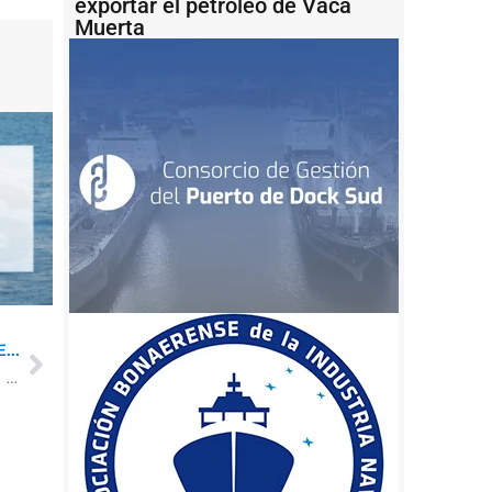
exportar el petróleo de Vaca
Muerta
...
El Gobierno le abre una posibilidad a la vuelta del tren entre Bahía Blanca y Viedma