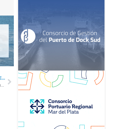
...
“Nos aseguraron 17 pies de calado de Timbúes a Santa Fe”