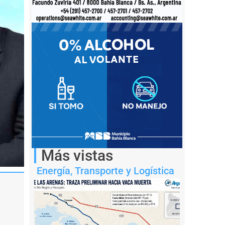
Más vistas
Energía
,
Transporte y Logística