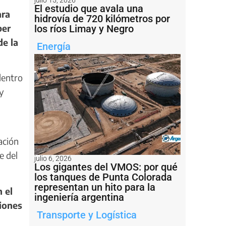
El estudio que avala una
ara
hidrovía de 720 kilómetros por
ber
los ríos Limay y Negro
de la
Energía
dentro
 y
ación
e del
julio 6, 2026
Los gigantes del VMOS: por qué
los tanques de Punta Colorada
representan un hito para la
 el
ingeniería argentina
ciones
Transporte y Logística