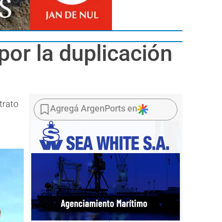
por la duplicación
trato
Agregá ArgenPorts en