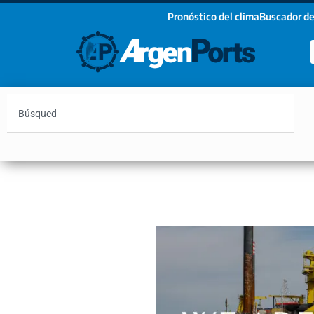
Pronóstico del clima
Buscador de
¡Sumate a nuestro Newsletter!
Nombre
Apellidos
Email
Argentina
Vaca Muerta
Hidrovía
Bahía Blanc
Estoy de acuerdo con las condiciones y políticas d
privacidad.