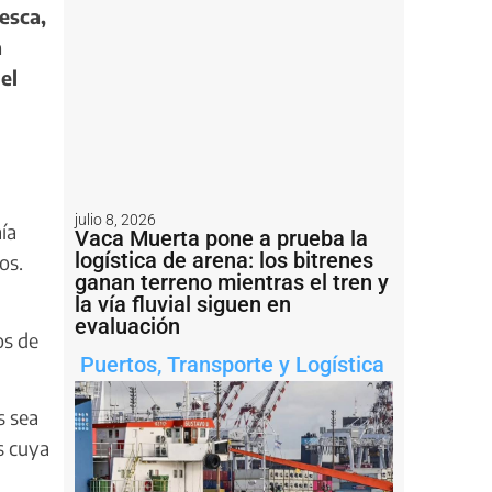
esca,
a
el
julio 8, 2026
ía
Vaca Muerta pone a prueba la
logística de arena: los bitrenes
os.
ganan terreno mientras el tren y
la vía fluvial siguen en
evaluación
os de
Puertos
,
Transporte y Logística
s sea
s cuya