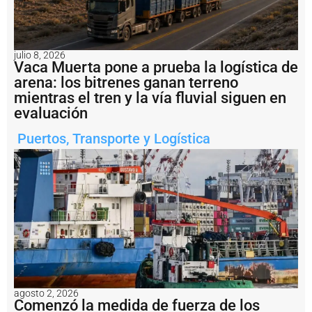
u
e
s
y
julio 8, 2026
s
Vaca Muerta pone a prueba la logística de
u
arena: los bitrenes ganan terreno
p
mientras el tren y la vía fluvial siguen en
e
evaluación
r
v
i
Puertos
,
Transporte y Logística
s
ó
6
6
m
o
v
i
m
i
e
n
agosto 2, 2026
t
Comenzó la medida de fuerza de los