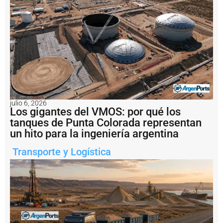
p
r
o
g
r
e
s
i
v
o
d
julio 6, 2026
e
Los gigantes del VMOS: por qué los
l
tanques de Punta Colorada representan
t
un hito para la ingeniería argentina
r
á
n
Transporte y Logística
s
it
o
d
e
b
u
q