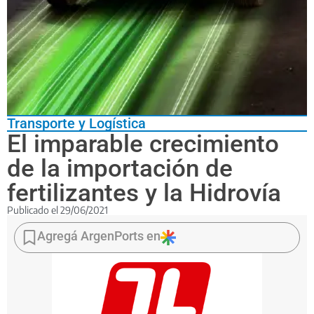
Transporte y Logística
El imparable crecimiento
de la importación de
fertilizantes y la Hidrovía
Publicado el
29/06/2021
Hoy
el
Agregá ArgenPorts en
consumo
en
la
Argentina
es
17