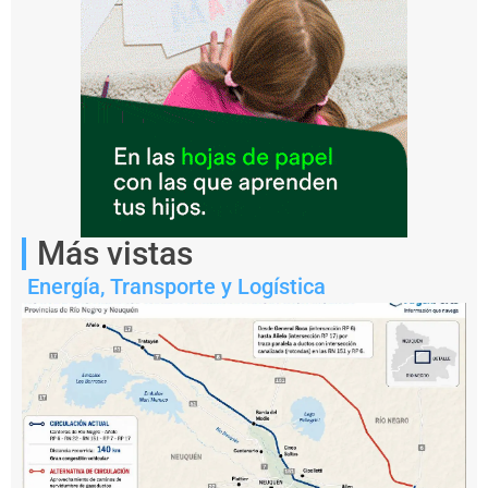
Notas
Más vistas
relacionadas
Energía
,
Transporte y Logística
P
r
e
f
e
c
t
u
r
a