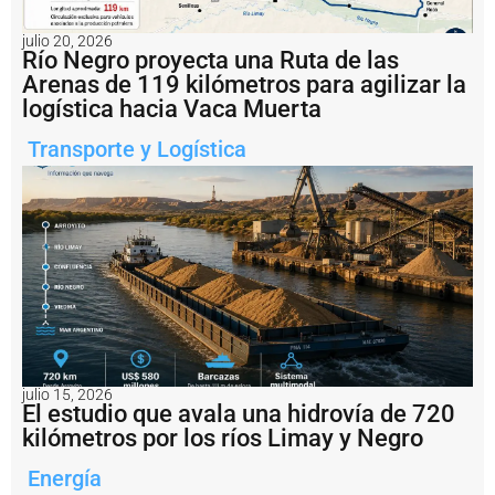
c
o
julio 20, 2026
n
Río Negro proyecta una Ruta de las
fi
Arenas de 119 kilómetros para agilizar la
r
logística hacia Vaca Muerta
m
ó
Transporte y Logística
e
l
r
e
s
t
a
b
l
e
c
i
m
julio 15, 2026
El estudio que avala una hidrovía de 720
i
e
kilómetros por los ríos Limay y Negro
n
t
Energía
o