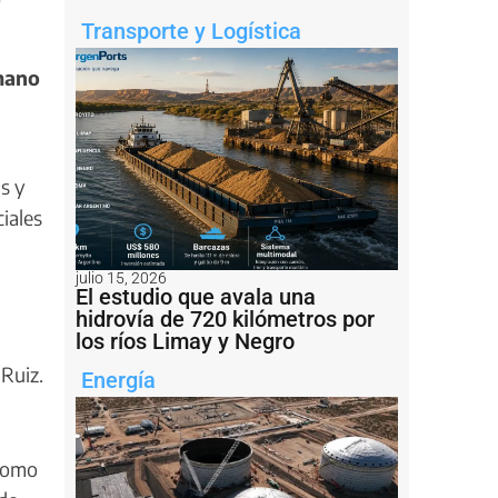
Transporte y Logística
mano
s y
iales
julio 15, 2026
El estudio que avala una
hidrovía de 720 kilómetros por
los ríos Limay y Negro
 Ruiz.
Energía
 como