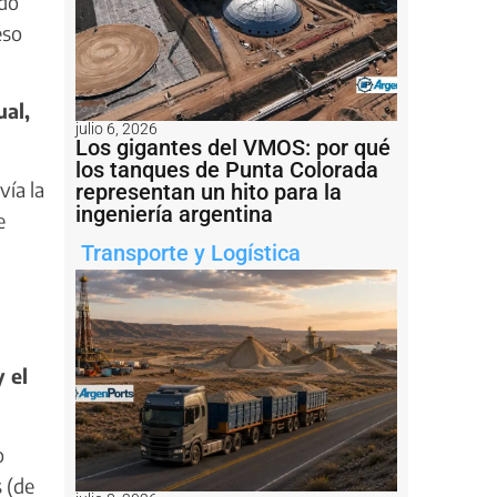
ido
eso
ual,
julio 6, 2026
Los gigantes del VMOS: por qué
los tanques de Punta Colorada
vía la
representan un hito para la
ingeniería argentina
e
Transporte y Logística
y el
o
 (de