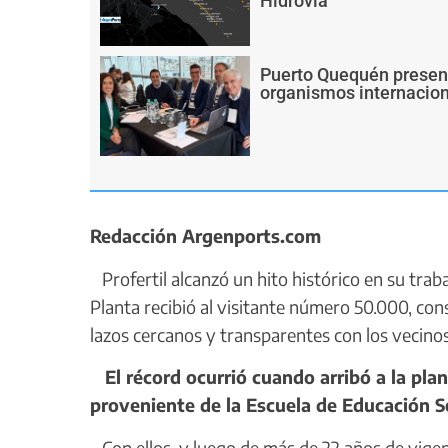
Hidrovía
Puerto Quequén present
organismos internacion
Redacción Argenports.com
Profertil alcanzó un hito histórico en su trab
Planta recibió al visitante número 50.000, con
lazos cercanos y transparentes con los vecinos
El récord ocurrió cuando arribó a la plan
proveniente de la Escuela de Educación S
Con ellos, y luego de más de 22 años de vigen