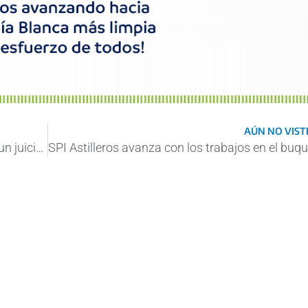
AÚN NO VISTE
Vaca Muerta: directivos NRG enfrentarán un juicio oral por contrabando agravado
SPI