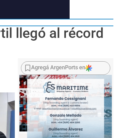
il llegó al récord
Agregá ArgenPorts en