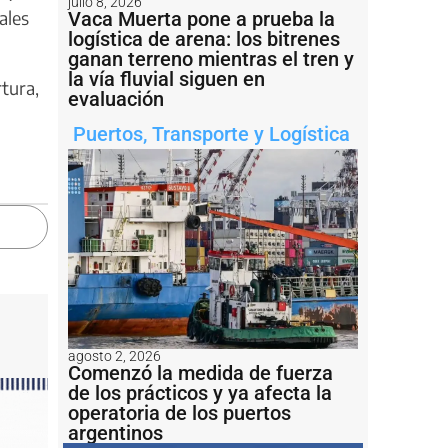
julio 8, 2026
ales
Vaca Muerta pone a prueba la
logística de arena: los bitrenes
ganan terreno mientras el tren y
la vía fluvial siguen en
rtura,
evaluación
Puertos
,
Transporte y Logística
agosto 2, 2026
Comenzó la medida de fuerza
de los prácticos y ya afecta la
operatoria de los puertos
argentinos