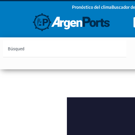
Pronóstico del clima
Buscador de
¡Sumate a nuestro Newsletter!
Nombre
Apellidos
Email
Argentina
Vaca Muerta
Hidrovía
Bahía Blanc
Estoy de acuerdo con las condiciones y políticas d
privacidad.