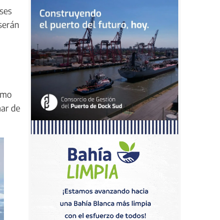
ases
 serán
ismo
mar de