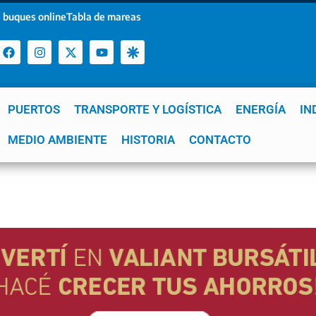
 buques online
Tabla de mareas
PUERTOS
TRANSPORTE Y LOGÍSTICA
ENERGÍA
IN
a
MEDIO AMBIENTE
YPF
GNL
Mar del Plata
HISTORIA
Patagonia
CONTACTO
Quequén
e