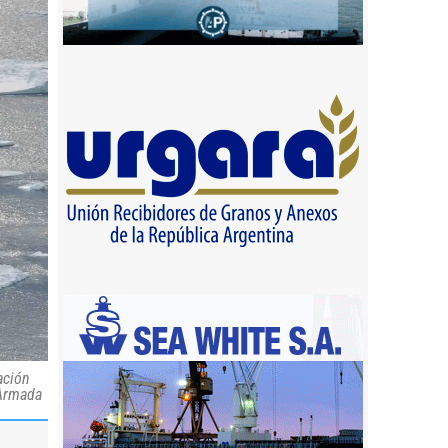
ación
 Armada