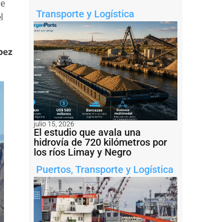
ue
Transporte y Logística
l
pez
julio 15, 2026
El estudio que avala una
hidrovía de 720 kilómetros por
los ríos Limay y Negro
Puertos
,
Transporte y Logística