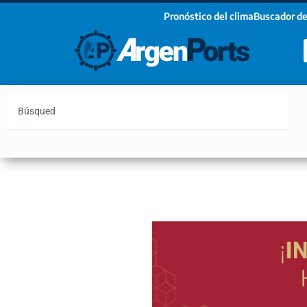
Pronóstico del clima
Buscador de
¡Sumate a nuestro Newsletter!
Nombre
Apellidos
Email
Argentina
Vaca Muerta
Hidrovía
Bahía Blanc
Estoy de acuerdo con las condiciones y políticas d
privacidad.