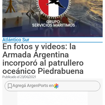
Atlántico Sur
En fotos y videos: la
Armada Argentina
incorporó al patrullero
oceánico Piedrabuena
Publicado el
23/06/2021
El
buque
Agregá ArgenPorts en
construido
en
Francia
fue