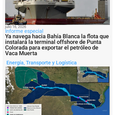
?
P
e
s
c
julio 16, 2026
a
Informe especial
il
Ya navega hacia Bahía Blanca la flota que
e
instalará la terminal offshore de Punta
g
a
Colorada para exportar el petróleo de
l:
Vaca Muerta
A
r
Energía
,
Transporte y Logística
g
e
n
ti
n
a
i
m
p
u
s