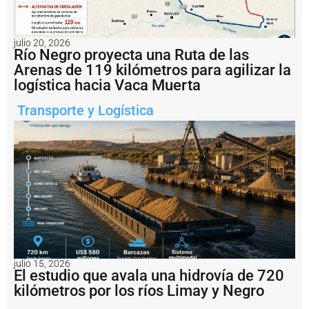
R
o
s
a
julio 20, 2026
ri
Río Negro proyecta una Ruta de las
o
Arenas de 119 kilómetros para agilizar la
c
logística hacia Vaca Muerta
o
n
Transporte y Logística
v
e
r
ti
r
s
e
r
e
a
l
m
e
julio 15, 2026
El estudio que avala una hidrovía de 720
n
t
kilómetros por los ríos Limay y Negro
e