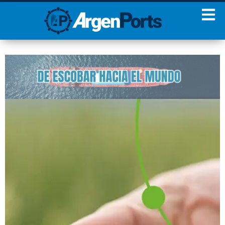
¡Sumate a nuestro
Newsletter!
Nombre
Apellidos
Email
Estoy de acuerdo con las
condiciones y políticas de
privacidad.