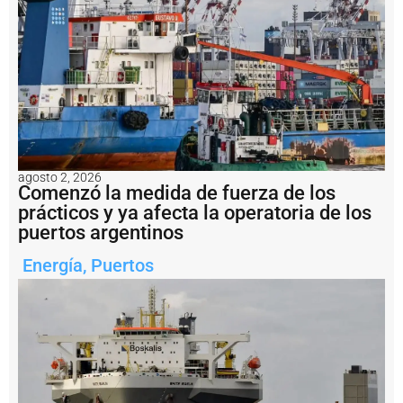
desarrollo
económico
de
Santa
Fe.
Notas
relacionadas
¿
P
agosto 2, 2026
Comenzó la medida de fuerza de los
u
e
prácticos y ya afecta la operatoria de los
d
puertos argentinos
e
e
Energía
,
Puertos
l
P
u
e
r
t
o
d