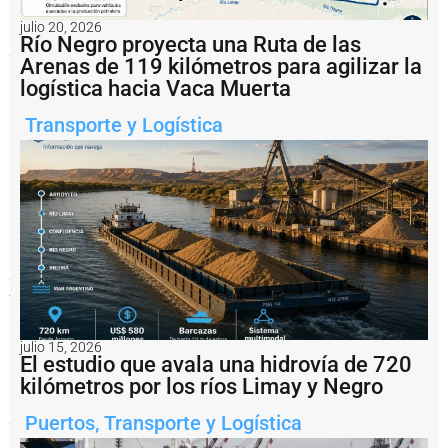
El
julio 20, 2026
encuentro
Río Negro proyecta una Ruta de las
permitió
Arenas de 119 kilómetros para agilizar la
mostrar
las
logística hacia Vaca Muerta
capacidades
operativas
Transporte y Logística
del
Puerto
Rosario,
responder
consultas
de
los
distintos
sectores
productivos
y
avanzar
en
una
julio 15, 2026
agenda
El estudio que avala una hidrovía de 720
de
kilómetros por los ríos Limay y Negro
trabajo
conjunto
para
Puertos
,
Transporte y Logística
impulsar
el