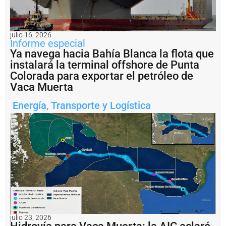
e
R
o
s
julio 16, 2026
a
Informe especial
ri
Ya navega hacia Bahía Blanca la flota que
o
instalará la terminal offshore de Punta
c
o
Colorada para exportar el petróleo de
n
Vaca Muerta
v
e
Energía
,
Transporte y Logística
r
ti
r
s
e
r
e
a
l
m
e
n
t
julio 23, 2026