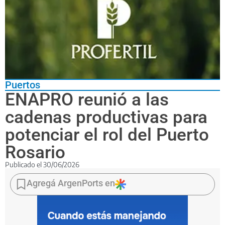
Puertos
ENAPRO reunió a las
cadenas productivas para
potenciar el rol del Puerto
Rosario
Publicado el
30/06/2026
El
Consejo
Agregá ArgenPorts en
Consultivo
del
Puerto
de