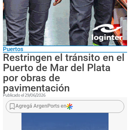
Puertos
Restringen el tránsito en el
Puerto de Mar del Plata
por obras de
pavimentación
Publicado el
29/06/2026
Los
cortes
Agregá ArgenPorts en
vehiculares
comienzan
este
martes