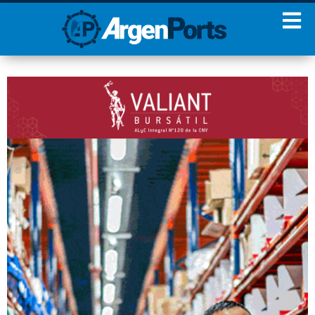
¡Sumate a nuestro
Newsletter!
Nombre
Apellidos
Email
Estoy de acuerdo con las
condiciones y políticas de
privacidad.