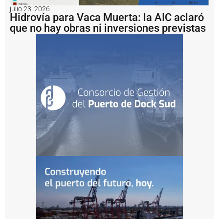
A
julio 23, 2026
v
Hidrovía para Vaca Muerta: la AIC aclaró
e
que no hay obras ni inversiones previstas
n
i
d
a
2
h
a
c
i
a
l
a
e
s
c
o
ll
e
r
a
I