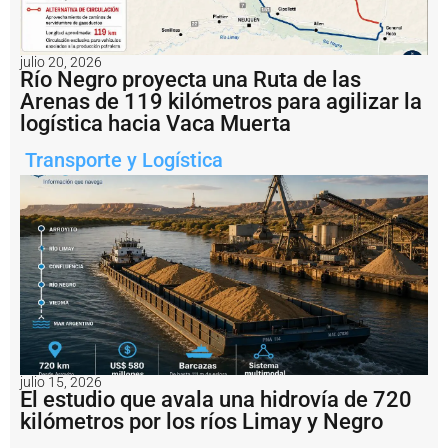
o
r
c
i
julio 20, 2026
Río Negro proyecta una Ruta de las
o
d
Arenas de 119 kilómetros para agilizar la
e
logística hacia Vaca Muerta
G
e
Transporte y Logística
s
ti
ó
n
d
e
l
P
u
e
r
t
julio 15, 2026
o
El estudio que avala una hidrovía de 720
d
kilómetros por los ríos Limay y Negro
e
Q