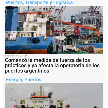
Puertos
,
Transporte y Logística
u
e
q
u
é
n
r
e
a
li
z
a
t
agosto 2, 2026
a
Comenzó la medida de fuerza de los
r
prácticos y ya afecta la operatoria de los
e
puertos argentinos
a
s
Energía
,
Puertos
d
e
m
e
j
o
r