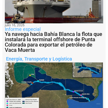
a
m
i
e
n
t
julio 16, 2026
Informe especial
o
e
Ya navega hacia Bahía Blanca la flota que
n
instalará la terminal offshore de Punta
l
Colorada para exportar el petróleo de
a
Vaca Muerta
c
o
Energía
,
Transporte y Logística
n
ti
n
u
i
d
a
d
d
e
l
a