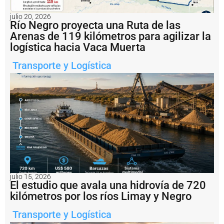
o
M
julio 20, 2026
a
Río Negro proyecta una Ruta de las
r
Arenas de 119 kilómetros para agilizar la
d
logística hacia Vaca Muerta
e
l
Transporte y Logística
P
l
a
t
a
b
u
s
c
a
fi
n
a
julio 15, 2026
n
El estudio que avala una hidrovía de 720
c
kilómetros por los ríos Limay y Negro
i
a
Transporte y Logística
m