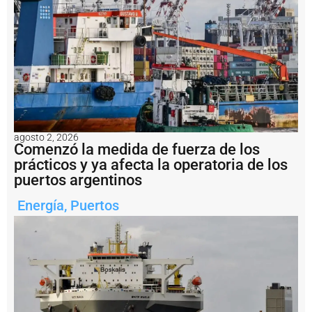
e
n
s
a
li
d
a
d
e
l
a
agosto 2, 2026
m
Comenzó la medida de fuerza de los
i
prácticos y ya afecta la operatoria de los
n
puertos argentinos
e
rí
Energía
,
Puertos
a
a
r
g
e
n
ti
n
a