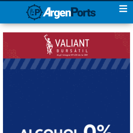
¡Sumate a nuestro
Newsletter!
Nombre
Apellidos
Email
Estoy de acuerdo con las
condiciones y políticas de
privacidad.