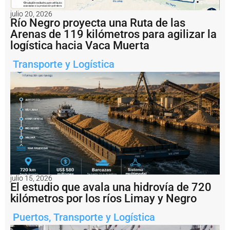
R
o
julio 20, 2026
s
Río Negro proyecta una Ruta de las
a
Arenas de 119 kilómetros para agilizar la
ri
logística hacia Vaca Muerta
o
c
Transporte y Logística
o
n
v
e
r
ti
r
s
e
r
e
a
l
julio 15, 2026
El estudio que avala una hidrovía de 720
m
e
kilómetros por los ríos Limay y Negro
n
t
Puertos
,
Transporte y Logística
e