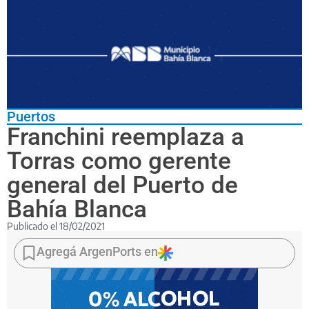
Puertos
Franchini reemplaza a
Torras como gerente
general del Puerto de
Bahía Blanca
Publicado el
18/02/2021
El
directivo
Agregá ArgenPorts en
saliente
había
asumido
en