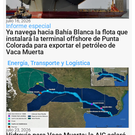
?
P
e
julio 16, 2026
s
Informe especial
c
Ya navega hacia Bahía Blanca la flota que
a
instalará la terminal offshore de Punta
il
e
Colorada para exportar el petróleo de
g
Vaca Muerta
a
l:
Energía
,
Transporte y Logística
A
r
g
e
n
ti
n
a
i
m
p
u
julio 23, 2026
s