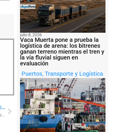
julio 8, 2026
Vaca Muerta pone a prueba la
logística de arena: los bitrenes
ganan terreno mientras el tren y
la vía fluvial siguen en
evaluación
Puertos
,
Transporte y Logística
...
TGS celebra 30 años cotizando en la Bolsa de Nueva York