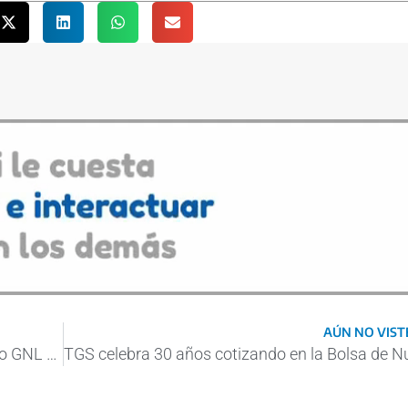
AÚN NO VISTE
YPF firmaría un acuerdo para vender como GNL un tercio del gas que produzca Vaca Muerta