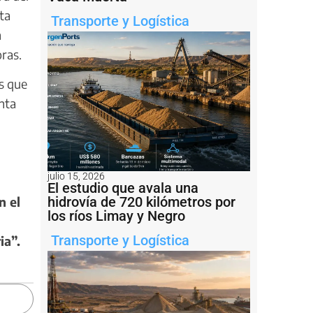
ta
Transporte y Logística
n
oras.
s que
nta
julio 15, 2026
El estudio que avala una
n el
hidrovía de 720 kilómetros por
los ríos Limay y Negro
Transporte y Logística
ia”.