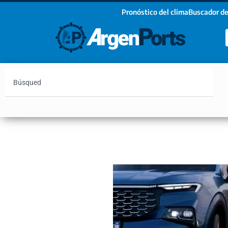
Pronóstico del clima
Buscador de
¡Sumate a nuestro Newsletter!
Nombre
Apellidos
Email
Argentina
Vaca Muerta
Hidrovía
Bahía Blanc
Estoy de acuerdo con las condiciones y políticas d
privacidad.