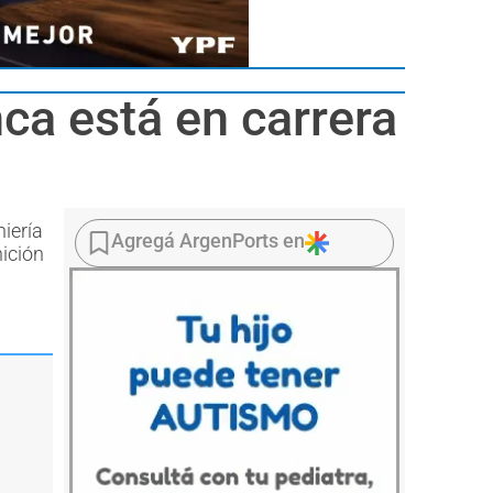
ca está en carrera
iería
Agregá ArgenPorts en
nición