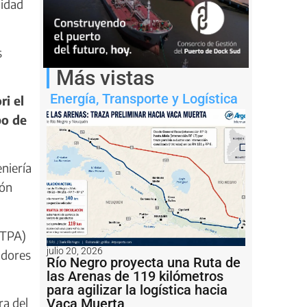
lidad
s
Más vistas
Energía
,
Transporte y Logística
ri el
po de
niería
ión
MTPA)
julio 20, 2026
adores
Río Negro proyecta una Ruta de
las Arenas de 119 kilómetros
para agilizar la logística hacia
ra del
Vaca Muerta