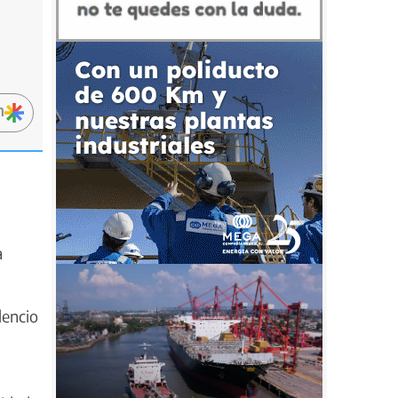
n
a
lencio