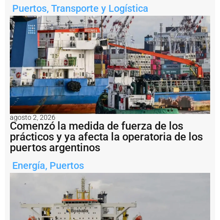
n
Puertos
,
Transporte y Logística
s
a
li
d
a
d
e
l
a
m
i
n
agosto 2, 2026
e
Comenzó la medida de fuerza de los
rí
prácticos y ya afecta la operatoria de los
a
a
puertos argentinos
r
g
Energía
,
Puertos
e
n
ti
n
a
?