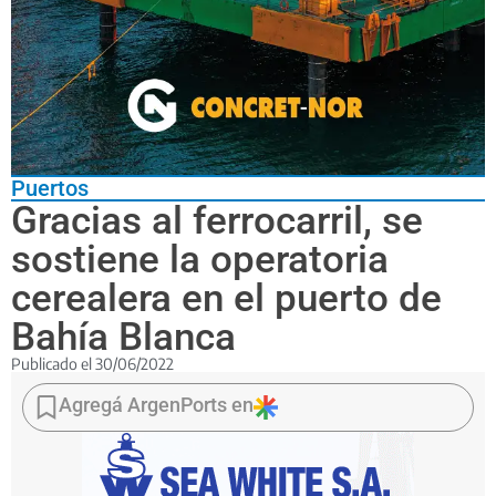
Puertos
Gracias al ferrocarril, se
sostiene la operatoria
cerealera en el puerto de
Bahía Blanca
Publicado el
30/06/2022
Es
prácticamente
Agregá ArgenPorts en
nulo
el
ingreso
de