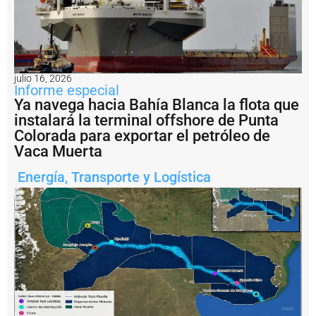
P
e
s
c
a
il
julio 16, 2026
Informe especial
e
g
Ya navega hacia Bahía Blanca la flota que
a
instalará la terminal offshore de Punta
l:
Colorada para exportar el petróleo de
A
Vaca Muerta
r
g
Energía
,
Transporte y Logística
e
n
ti
n
a
i
m
p
u
s
o