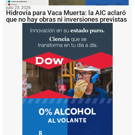
u
n
julio 23, 2026
a
Hidrovía para Vaca Muerta: la AIC aclaró
m
que no hay obras ni inversiones previstas
u
lt
a
d
e
U
S
D
1
.
2
m
il
l
o
n
e
s
a
l
b