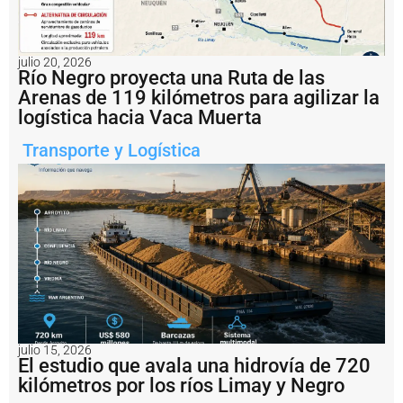
o
s
a
ri
julio 20, 2026
o
Río Negro proyecta una Ruta de las
c
Arenas de 119 kilómetros para agilizar la
o
logística hacia Vaca Muerta
n
v
Transporte y Logística
e
r
ti
r
s
e
r
e
a
l
m
e
n
julio 15, 2026
t
El estudio que avala una hidrovía de 720
e
kilómetros por los ríos Limay y Negro
e