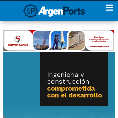
¡Sumate a nuestro
Newsletter!
Nombre
Apellidos
Email
Estoy de acuerdo con las
condiciones y políticas de
privacidad.