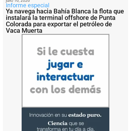
julio 16, 2026
d
Informe especial
e
Ya navega hacia Bahía Blanca la flota que
s
instalará la terminal offshore de Punta
r
Colorada para exportar el petróleo de
e
g
Vaca Muerta
u
l
a
c
i
ó
n
e
s
o
t
r
o
d
e
l
o
s
t