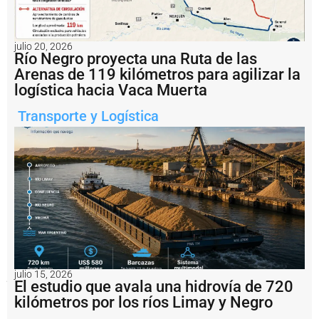
la
navegación
comercial.
julio 20, 2026
Río Negro proyecta una Ruta de las
Arenas de 119 kilómetros para agilizar la
logística hacia Vaca Muerta
Transporte y Logística
Uno
de
los
julio 15, 2026
puntos
El estudio que avala una hidrovía de 720
incluidos
en
kilómetros por los ríos Limay y Negro
el