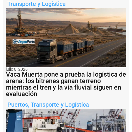
borrador
Transporte y Logística
provocó
rechazo
inmediato
en
los
sectores
portuarios
y
navieros.
Se
trata
del
sistema
P25,
julio 8, 2026
una
Vaca Muerta pone a prueba la logística de
red
arena: los bitrenes ganan terreno
de
comunicaciones
mientras el tren y la vía fluvial siguen en
seguras
evaluación
utilizada
por
Puertos
,
Transporte y Logística
fuerzas
de
seguridad
de
Estados
Unidos.