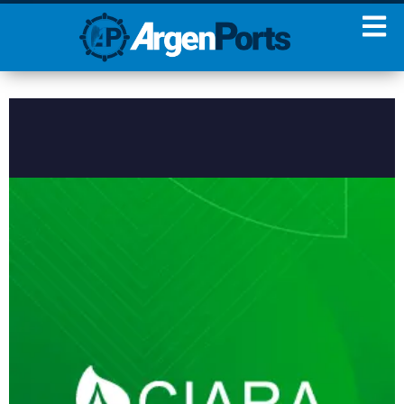
¡Sumate a nuestro
Newsletter!
Nombre
Apellidos
Email
Estoy de acuerdo con las
condiciones y políticas de
privacidad.