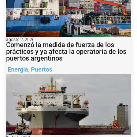
Foto
Gerardo
Roberto.
Notas
relacionadas
agosto 2, 2026
S
Comenzó la medida de fuerza de los
e
prácticos y ya afecta la operatoria de los
r
puertos argentinos
e
n
o
Energía
,
Puertos
s
d
e
b
u
q
u
e
s
:
l
a