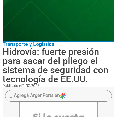
Transporte y Logística
Hidrovía: fuerte presión
para sacar del pliego el
sistema de seguridad con
tecnología de EE.UU.
Publicado el
21/10/2025
El
Gobierno
Agregá ArgenPorts en
nacional
avanza
con
el