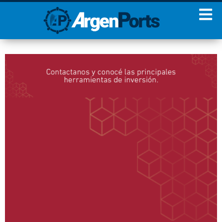
¡Sumate a nuestro
Newsletter!
Nombre
Apellidos
Email
Estoy de acuerdo con las
condiciones y políticas de
privacidad.