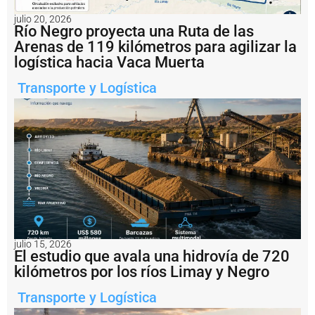
li
c
julio 20, 2026
it
Río Negro proyecta una Ruta de las
ó
Arenas de 119 kilómetros para agilizar la
l
logística hacia Vaca Muerta
a
r
Transporte y Logística
e
a
c
ti
v
a
c
i
ó
n
d
e
l
julio 15, 2026
El estudio que avala una hidrovía de 720
a
h
kilómetros por los ríos Limay y Negro
i
s
Transporte y Logística
t