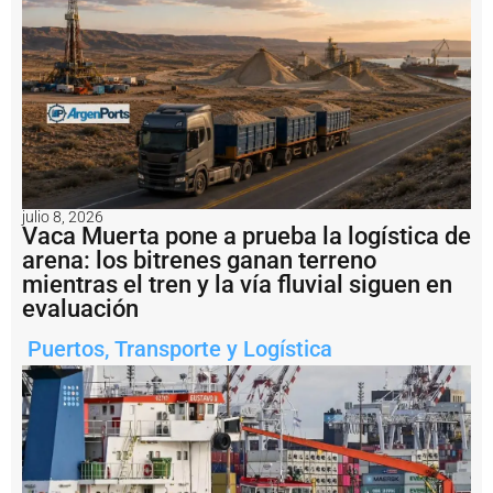
ó
ri
c
a
T
e
r
m
i
n
a
julio 8, 2026
l
Vaca Muerta pone a prueba la logística de
I
arena: los bitrenes ganan terreno
d
mientras el tren y la vía fluvial siguen en
e
l
evaluación
P
u
Puertos
,
Transporte y Logística
e
r
t
o
V
il
l