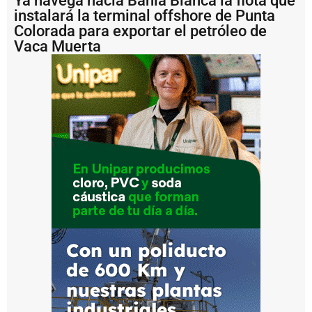
Ya navega hacia Bahía Blanca la flota que
s
instalará la terminal offshore de Punta
P
Colorada para exportar el petróleo de
u
Vaca Muerta
e
r
t
o
M
a
r
d
e
l
P
l
a
t
a
b
u
s
c
a
fi