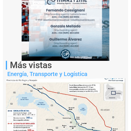
Más vistas
Energía
,
Transporte y Logística
Notas
relacionadas
S
a
n
t
a
F
e