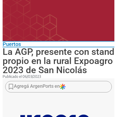
Puertos
La AGP, presente con stand
propio en la rural Expoagro
2023 de San Nicolás
Publicado el
06/03/2023
La
exposición
Agregá ArgenPorts en
se
extenderá
hasta
el
viernes
venidero