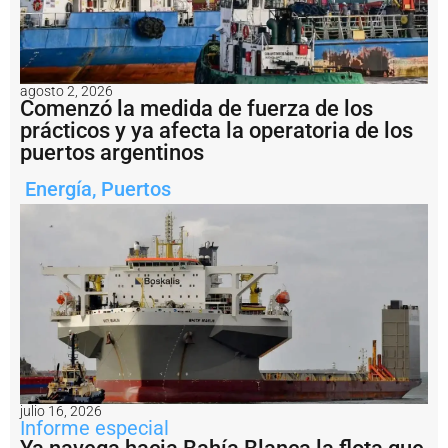
a
C
o
n
s
agosto 2, 2026
ti
Comenzó la medida de fuerza de los
t
prácticos y ya afecta la operatoria de los
u
puertos argentinos
c
i
Energía
,
Puertos
ó
n
t
r
a
s
c
a
s
i
7
0
a
julio 16, 2026
ñ
Informe especial
o