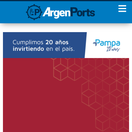
¡Sumate a nuestro
Newsletter!
Nombre
Apellidos
Email
Estoy de acuerdo con las
condiciones y políticas de
privacidad.