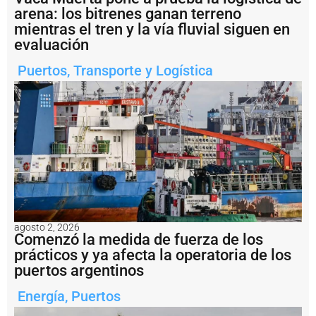
l
arena: los bitrenes ganan terreno
p
mientras el tren y la vía fluvial siguen en
a
evaluación
r
a
i
Puertos
,
Transporte y Logística
m
p
u
l
s
a
r
n
u
e
v
a
agosto 2, 2026
s
Comenzó la medida de fuerza de los
o
prácticos y ya afecta la operatoria de los
b
puertos argentinos
r
a
Energía
,
Puertos
s
d