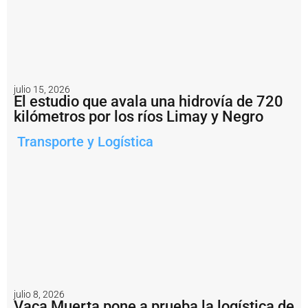
fi
n
a
n
c
i
a
m
julio 15, 2026
El estudio que avala una hidrovía de 720
i
kilómetros por los ríos Limay y Negro
e
n
t
Transporte y Logística
o
i
n
t
e
r
n
a
c
i
o
n
julio 8, 2026
a
Vaca Muerta pone a prueba la logística de