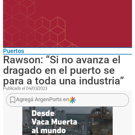
Puertos
Rawson: “Si no avanza el
dragado en el puerto se
para a toda una industria”
Publicado el
04/03/2023
Así
lo
Agregá ArgenPorts en
aseguró Agustín
de
la
Fuente,
presidente
de