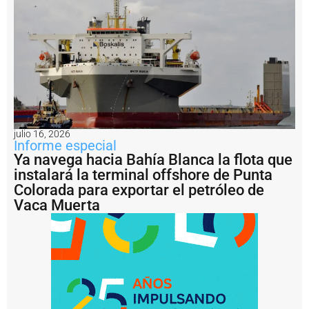
e
i
n
f
r
a
e
s
t
r
u
julio 16, 2026
c
Informe especial
t
Ya navega hacia Bahía Blanca la flota que
u
instalará la terminal offshore de Punta
r
Colorada para exportar el petróleo de
a
Vaca Muerta
P
u
e
r
t
o
D
o