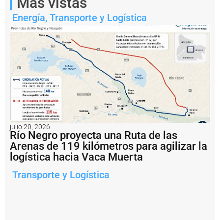
Notas
Más vistas
relacionadas
Energía
,
Transporte y Logística
P
u
e
r
t
o
M
a
r
d
e
l
julio 20, 2026
Río Negro proyecta una Ruta de las
P
l
Arenas de 119 kilómetros para agilizar la
a
logística hacia Vaca Muerta
t
a
Transporte y Logística
b
u
s
c
a