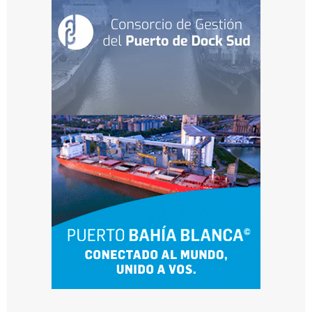
t
o
i
n
t
e
r
n
a
c
i
o
n
a
l
p
a
r
a
i
m
p
u
l
s