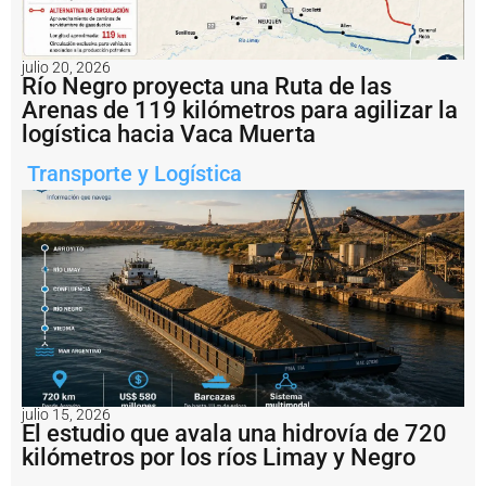
ti
v
a
c
julio 20, 2026
Río Negro proyecta una Ruta de las
i
ó
Arenas de 119 kilómetros para agilizar la
n
logística hacia Vaca Muerta
d
e
Transporte y Logística
l
a
h
i
s
t
ó
ri
c
a
T
e
julio 15, 2026
r
El estudio que avala una hidrovía de 720
m
kilómetros por los ríos Limay y Negro
i
n