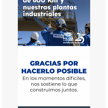
aguas
para
poder
ingresar
a
la
terminal
fluvial
entrerriana
ubicada
sobre
el
río
Uruguay.