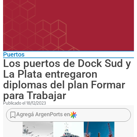
Puertos
Los puertos de Dock Sud y
La Plata entregaron
diplomas del plan Formar
para Trabajar
Publicado el
18/12/2023
También
lo
Agregá ArgenPorts en
hicieron
el
Astillero
Río