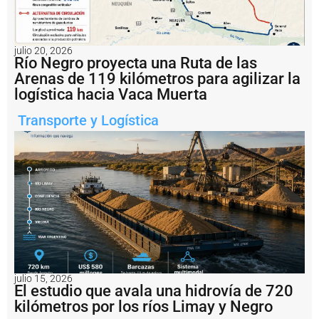
d
e
l
P
julio 20, 2026
l
Río Negro proyecta una Ruta de las
a
Arenas de 119 kilómetros para agilizar la
t
logística hacia Vaca Muerta
a
b
Transporte y Logística
u
s
c
a
fi
n
a
n
c
i
a
m
i
julio 15, 2026
El estudio que avala una hidrovía de 720
e
n
kilómetros por los ríos Limay y Negro
t