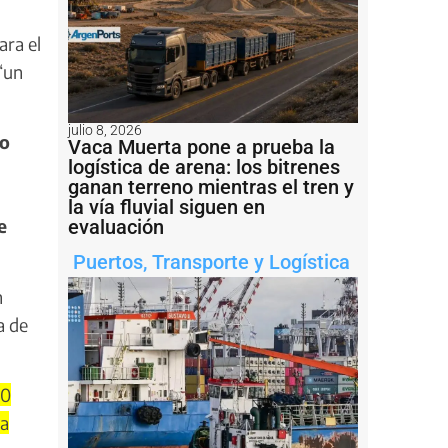
ara el
 “un
julio 8, 2026
po
Vaca Muerta pone a prueba la
logística de arena: los bitrenes
ganan terreno mientras el tren y
la vía fluvial siguen en
e
evaluación
Puertos
,
Transporte y Logística
n
a de
00
ra