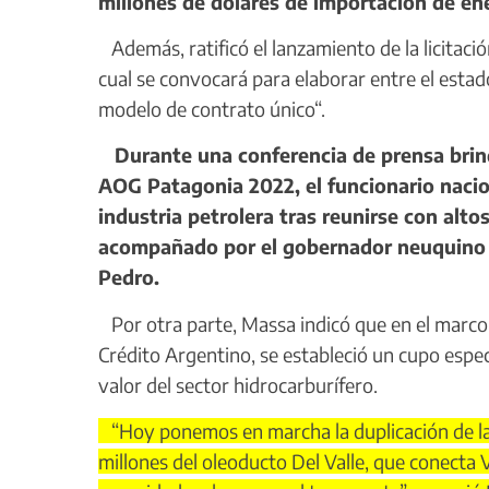
millones de dólares de importación de ene
Además, ratificó el lanzamiento de la licitació
cual se convocará para elaborar entre el estado
modelo de contrato único“.
Durante una conferencia de prensa brind
AOG Patagonia 2022, el funcionario nacio
industria petrolera tras reunirse con altos
acompañado por el gobernador neuquino O
Pedro.
Por otra parte, Massa indicó que en el marco d
Crédito Argentino, se estableció un cupo espec
valor del sector hidrocarburífero.
“Hoy ponemos en marcha la duplicación de la
millones del oleoducto Del Valle, que conecta