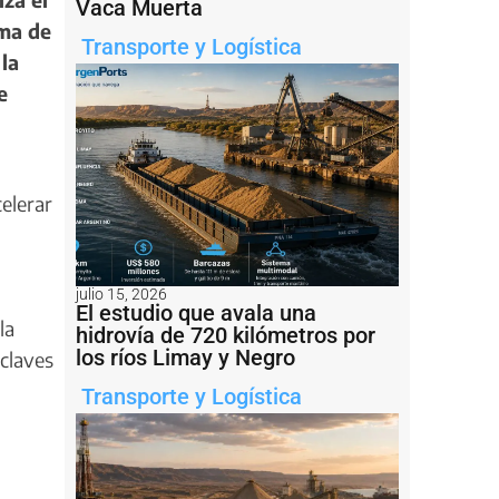
Vaca Muerta
rma de
Transporte y Logística
la
e
elerar
julio 15, 2026
El estudio que avala una
la
hidrovía de 720 kilómetros por
los ríos Limay y Negro
 claves
Transporte y Logística