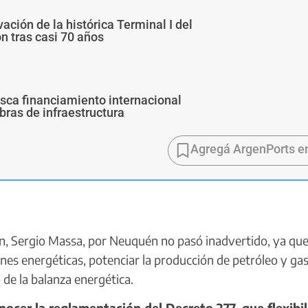
ivación de la histórica Terminal I del
ón tras casi 70 años
usca financiamiento internacional
bras de infraestructura
Agregá ArgenPorts e
n, Sergio Massa, por Neuquén no pasó inadvertido, ya que
ones energéticas, potenciar la producción de petróleo y ga
 de la balanza energética.
ocer la reglamentación del Decreto 277, que flexibil