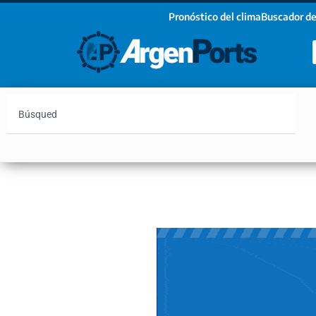
Pronóstico del clima
Buscador de
¡Sumate a nuestro Newsletter!
Nombre
Apellidos
Email
Argentina
Vaca Muerta
Hidrovía
Bahía Blanc
Estoy de acuerdo con las condiciones y políticas d
privacidad.