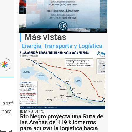
Más vistas
Energía
,
Transporte y Logística
n
 lanzó
s para
julio 20, 2026
Río Negro proyecta una Ruta de
las Arenas de 119 kilómetros
para agilizar la logística hacia
iza el