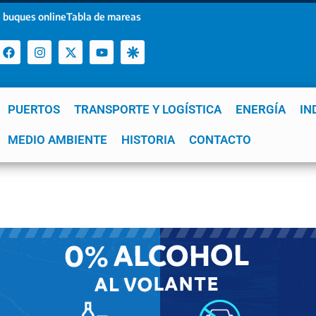
 buques online
Tabla de mareas
PUERTOS
TRANSPORTE Y LOGÍSTICA
ENERGÍA
IN
a
MEDIO AMBIENTE
YPF
GNL
Mar del Plata
HISTORIA
Patagonia
CONTACTO
Quequén
e