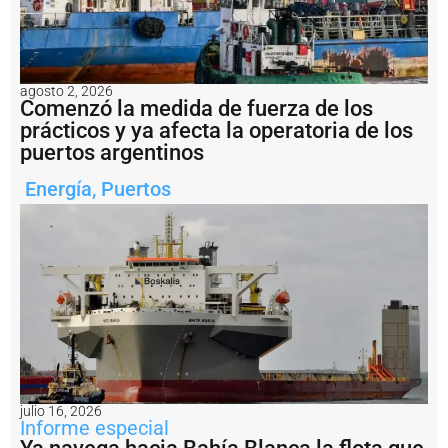
n
e
s
:
fi
n
agosto 2, 2026
Comenzó la medida de fuerza de los
a
li
prácticos y ya afecta la operatoria de los
z
puertos argentinos
ó
e
Energía
,
Puertos
n
B
a
h
í
a
B
l
a
n
c
a
julio 16, 2026
e
Informe especial
l