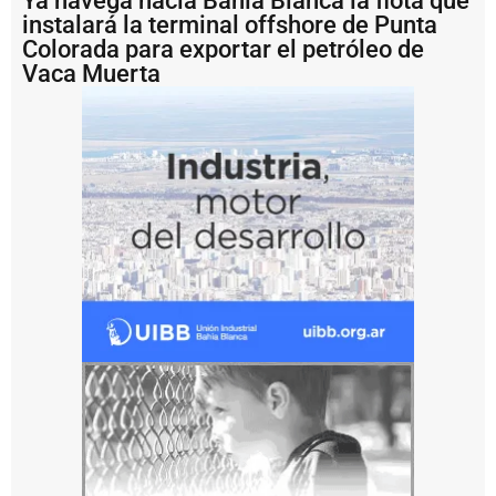
Ya navega hacia Bahía Blanca la flota que
o
instalará la terminal offshore de Punta
p
e
Colorada para exportar el petróleo de
r
Vaca Muerta
a
ti
v
o
d
e
p
u
e
s
t
a
a
fl
o
t
e
d
e
l
o