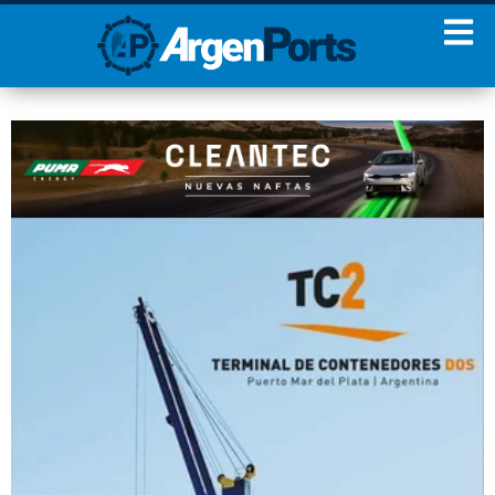
¡Sumate a nuestro
Newsletter!
Nombre
Apellidos
Email
Estoy de acuerdo con las
condiciones y políticas de
privacidad.