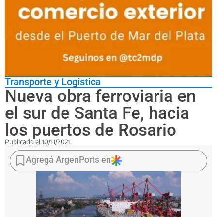
Transporte y Logística
Nueva obra ferroviaria en
el sur de Santa Fe, hacia
los puertos de Rosario
Publicado el
10/11/2021
Se
habilitó
Agregá ArgenPorts en
un
desvío
en
la
planta
que