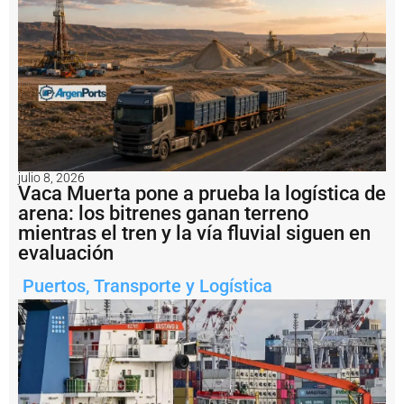
s
a
l
b
u
q
u
e
H
a
i
julio 8, 2026
X
Vaca Muerta pone a prueba la logística de
i
arena: los bitrenes ganan terreno
a
mientras el tren y la vía fluvial siguen en
n
g
evaluación
2
Puertos
,
Transporte y Logística
E
n
i
m
á
g
e