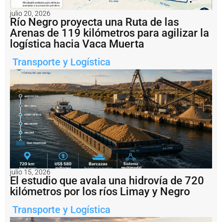
p
u
julio 20, 2026
s
Río Negro proyecta una Ruta de las
o
Arenas de 119 kilómetros para agilizar la
u
logística hacia Vaca Muerta
n
a
Transporte y Logística
m
u
lt
a
d
e
U
S
D
1
.
2
m
julio 15, 2026
El estudio que avala una hidrovía de 720
il
l
kilómetros por los ríos Limay y Negro
o
n
Transporte y Logística
e