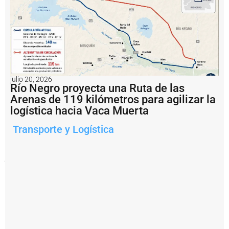
La
operación
consistió
en
un
envío
de
julio 20, 2026
100.000
Río Negro proyecta una Ruta de las
metros
Arenas de 119 kilómetros para agilizar la
cúbicos,
transportados
logística hacia Vaca Muerta
a
través
Transporte y Logística
de
gasoductos
argentinos
y
bolivianos
hasta
llegar
al
sur
de
Brasil.