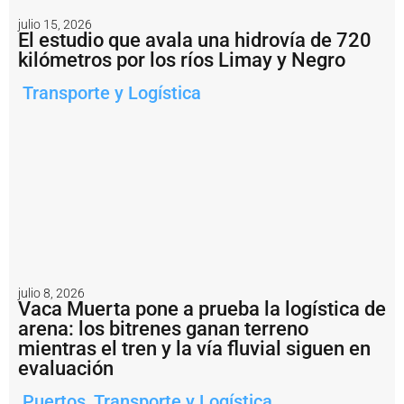
Notas
julio 15, 2026
relacionadas
El estudio que avala una hidrovía de 720
kilómetros por los ríos Limay y Negro
C
B
Transporte y Logística
&
I
c
o
n
s
t
r
u
ir
á
l
o
julio 8, 2026
Vaca Muerta pone a prueba la logística de
s
t
arena: los bitrenes ganan terreno
a
mientras el tren y la vía fluvial siguen en
n
evaluación
q
u
Puertos
,
Transporte y Logística