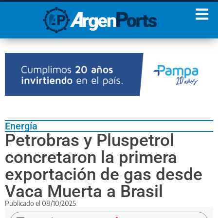
¡Sumate a nuestro
Newsletter!
Nombre
Apellidos
Email
Energía
Estoy de acuerdo con las
Petrobras y Pluspetrol
condiciones y políticas de
privacidad.
concretaron la primera
exportación de gas desde
Vaca Muerta a Brasil
Publicado el
08/10/2025
El