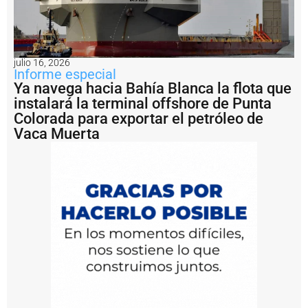
r
o
y
e
c
t
julio 16, 2026
Informe especial
o
Ya navega hacia Bahía Blanca la flota que
V
a
instalará la terminal offshore de Punta
c
Colorada para exportar el petróleo de
a
Vaca Muerta
M
u
e
r
t
a
S
u
r
W
e
r
e
ti