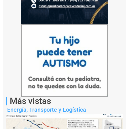
millones
de
m³
diarios
bajo
modalidad
interrumpible,
con
autorización
vigente
hasta
2027.
Más vistas
Energía
,
Transporte y Logística