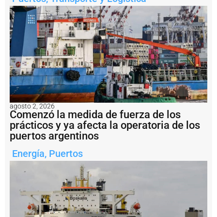
e
s
d
e
a
l
m
a
c
e
n
a
m
agosto 2, 2026
Comenzó la medida de fuerza de los
i
e
prácticos y ya afecta la operatoria de los
n
puertos argentinos
t
o
Energía
,
Puertos
p
a
r
a
e
l
p