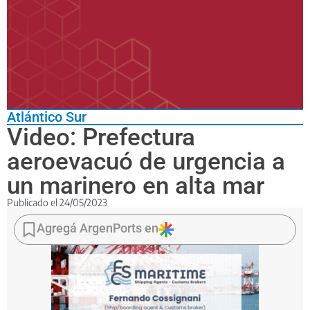
Atlántico Sur
Video: Prefectura
aeroevacuó de urgencia a
un marinero en alta mar
Publicado el
24/05/2023
El
tripulante,
Agregá ArgenPorts en
de
30
años, estaba
a
bordo
del buque