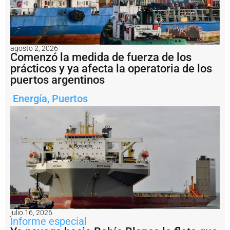
E
n
i
m
á
g
agosto 2, 2026
Comenzó la medida de fuerza de los
e
n
prácticos y ya afecta la operatoria de los
e
puertos argentinos
s
:
Energía
,
Puertos
fi
n
a
li
z
ó
e
n
B
a
h
í
a
julio 16, 2026
Informe especial
B