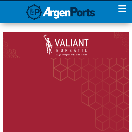
¡Sumate a nuestro
Newsletter!
Nombre
Apellidos
Email
Estoy de acuerdo con las
condiciones y políticas de
privacidad.