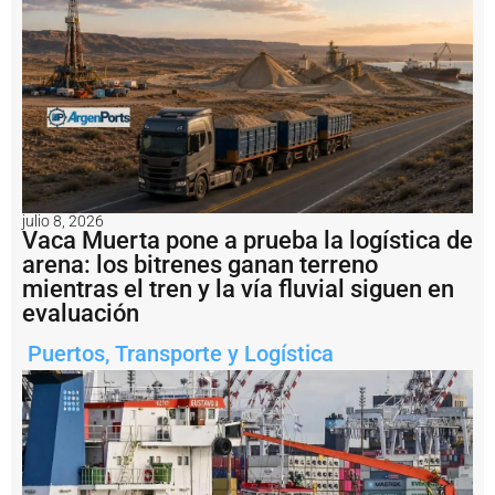
2
m
il
l
o
n
e
s
a
l
b
julio 8, 2026
u
Vaca Muerta pone a prueba la logística de
q
arena: los bitrenes ganan terreno
u
mientras el tren y la vía fluvial siguen en
e
H
evaluación
a
i
Puertos
,
Transporte y Logística
X
i
a
n
g
2