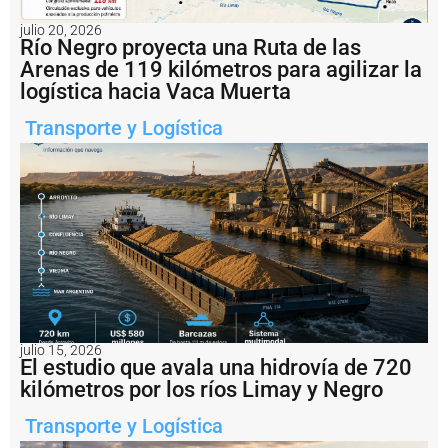
e
n
julio 20, 2026
ti
Río Negro proyecta una Ruta de las
n
Arenas de 119 kilómetros para agilizar la
a
logística hacia Vaca Muerta
i
m
Transporte y Logística
p
u
s
o
u
n
a
m
u
lt
a
d
e
julio 15, 2026
El estudio que avala una hidrovía de 720
U
S
kilómetros por los ríos Limay y Negro
D
1
Transporte y Logística
.