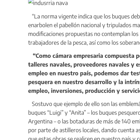
“La norma vigente indica que los buques debe
enarbolen el pabellón nacional y tripulados m
modificaciones propuestas no contemplan los i
trabajadores de la pesca, así como los sobera
“Como cámara empresaria compuesta por 
talleres navales, proveedores navales y 
empleo en nuestro país, podemos dar test
pesquera en nuestro desarrollo y la intr
empleo, inversiones, producción y servici
Sostuvo que ejemplo de ello son las emblemáti
buques “Luigi” y “Anita” – los buques pesquero
Argentina – o las botaduras de más de 140 e
por parte de astilleros locales, dando cuenta a
que estas obras se realicen en nuestro país y 