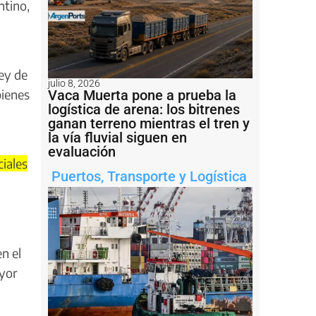
ntino,
Ley de
julio 8, 2026
bienes
Vaca Muerta pone a prueba la
logística de arena: los bitrenes
ganan terreno mientras el tren y
la vía fluvial siguen en
evaluación
iales
Puertos
,
Transporte y Logística
n el
ayor