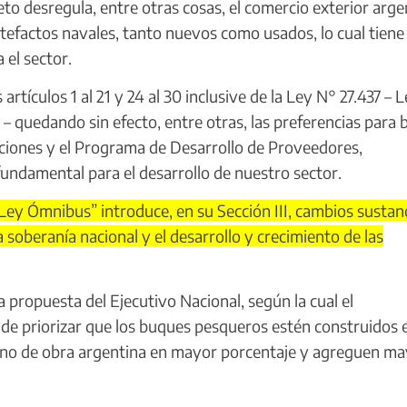
 desregula, entre otras cosas, el comercio exterior arge
rtefactos navales, tanto nuevos como usados, lo cual tiene
 el sector.
ículos 1 al 21 y 24 al 30 inclusive de la Ley N° 27.437 – 
 quedando sin efecto, entre otras, las preferencias para 
taciones y el Programa de Desarrollo de Proveedores,
 fundamental para el desarrollo de nuestro sector.
ey Ómnibus” introduce, en su Sección III, cambios sustanc
 soberanía nacional y el desarrollo y crecimiento de las
propuesta del Ejecutivo Nacional, según la cual el
de priorizar que los buques pesqueros estén construidos e
no de obra argentina en mayor porcentaje y agreguen m