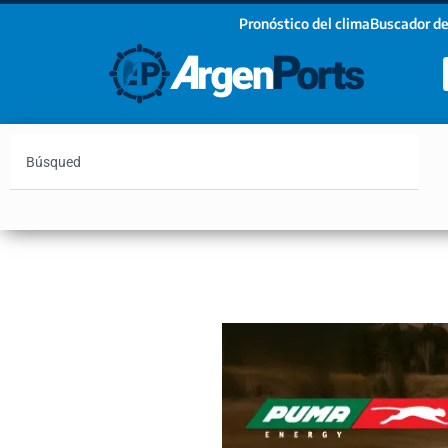
Pronóstico del clima
Buscador de
¡Sumate a nuestro Newsletter!
Nombre
Apellidos
Email
Argentina
Vaca Muerta
Hidrovía
Bahía Blanc
Estoy de acuerdo con las condiciones y políticas d
privacidad.