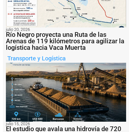
l
C
o
n
s
o
julio 20, 2026
r
Río Negro proyecta una Ruta de las
c
Arenas de 119 kilómetros para agilizar la
i
logística hacia Vaca Muerta
o
d
Transporte y Logística
e
G
e
s
ti
ó
n
d
e
l
P
u
e
julio 15, 2026
El estudio que avala una hidrovía de 720
r