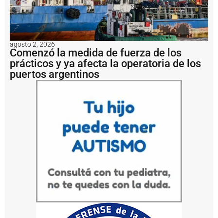
n
t
o
s
e
agosto 2, 2026
n
Comenzó la medida de fuerza de los
l
prácticos y ya afecta la operatoria de los
a
puertos argentinos
H
i
d
r
o
v
í
a
P
u
e
r
t
o
Q
u