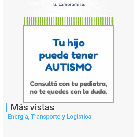
Notas
relacionadas
P
Más vistas
r
e
Energía
,
Transporte y Logística
f
e
c
t