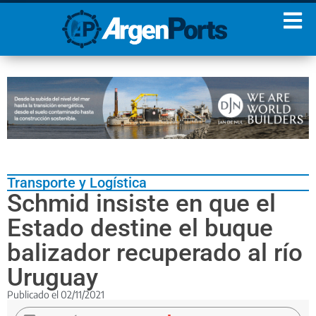
¡Sumate a nuestro
Newsletter!
Nombre
Apellidos
Email
Transporte y Logística
Estoy de acuerdo con las
Schmid insiste en que el
condiciones y políticas de
privacidad.
Estado destine el buque
balizador recuperado al río
Uruguay
Publicado el
02/11/2021
“Hoy