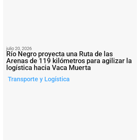
u
r
a
c
o
n
fi
r
m
julio 20, 2026
ó
Río Negro proyecta una Ruta de las
e
Arenas de 119 kilómetros para agilizar la
l
logística hacia Vaca Muerta
r
e
Transporte y Logística
s
t
a
b
l
e
c
i
m
i
e