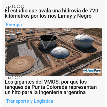
n
t
julio 15, 2026
El estudio que avala una hidrovía de 720
o
p
kilómetros por los ríos Limay y Negro
r
o
Energía
g
r
e
s
i
v
o
d
e
l
t
r
julio 6, 2026
á
Los gigantes del VMOS: por qué los
n
tanques de Punta Colorada representan
s
un hito para la ingeniería argentina
it
o
d
Transporte y Logística
e