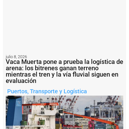
b
u
q
u
e
s
y
s
u
p
e
julio 8, 2026
r
Vaca Muerta pone a prueba la logística de
v
arena: los bitrenes ganan terreno
i
mientras el tren y la vía fluvial siguen en
s
evaluación
ó
6
6
Puertos
,
Transporte y Logística
m
o
v
i
m
i
e