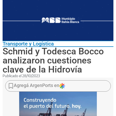
Transporte y Logística
Schmid y Todesca Bocco
analizaron cuestiones
clave de la Hidrovía
Publicado el
28/10/2023
Coincidieron
en
Agregá ArgenPorts en
el
objetivo
de
generar
articulaciones
estratégicas