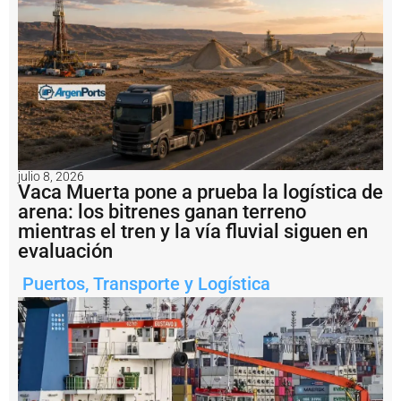
e
r
t
o
V
il
l
a
C
o
n
julio 8, 2026
s
Vaca Muerta pone a prueba la logística de
ti
arena: los bitrenes ganan terreno
t
mientras el tren y la vía fluvial siguen en
u
evaluación
c
i
Puertos
,
Transporte y Logística
ó
n
t
r
a
s
c
a