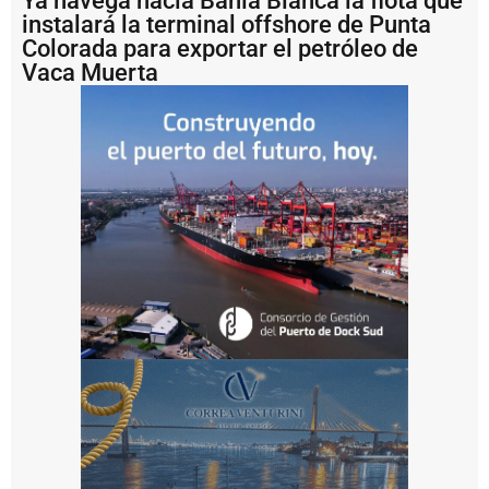
Ya navega hacia Bahía Blanca la flota que
a
instalará la terminal offshore de Punta
b
u
Colorada para exportar el petróleo de
s
Vaca Muerta
c
a
fi
n
a
n
c
i
a
m
i
e
n
t
o
i
n
t
e
r
n