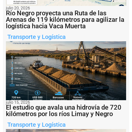
e
l
julio 20, 2026
Río Negro proyecta una Ruta de las
a
h
Arenas de 119 kilómetros para agilizar la
i
logística hacia Vaca Muerta
s
t
Transporte y Logística
ó
ri
c
a
T
e
r
m
i
n
a
l
julio 15, 2026
I
El estudio que avala una hidrovía de 720
d
kilómetros por los ríos Limay y Negro
e
l
Transporte y Logística
P
u