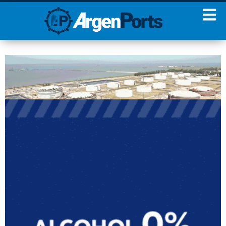
¡Sumate a nuestro
Newsletter!
Nombre
Apellidos
Email
Estoy de acuerdo con las
condiciones y políticas de
privacidad.