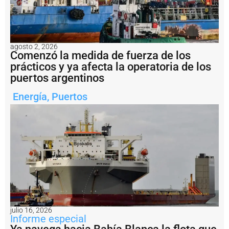
s
i
7
0
a
agosto 2, 2026
ñ
Comenzó la medida de fuerza de los
o
prácticos y ya afecta la operatoria de los
s
puertos argentinos
P
u
Energía
,
Puertos
e
r
t
o
M
a
r
d
e
l
P
l
julio 16, 2026
a
Informe especial
t