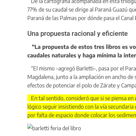
De la cartografía acompañada en esta trilogía, 
77% de su caudal se dirige al Paraná Guazú que 
Paraná de las Palmas por dónde pasa el Canal 
Una propuesta racional y eficiente
“La propuesta de estos tres libros es vo
caudales naturales y haga mínima la inte
“El mismo –agregó Barletti–, pasa por el Para
Magdalena, junto a la ampliación en ancho de s
efectos de potenciar el polo de Zárate y Camp
En tal sentido, consideró que si se piensa en 
lógico seguir insistiendo con la vía secundar
por falta de espacio donde colocar los sedimen