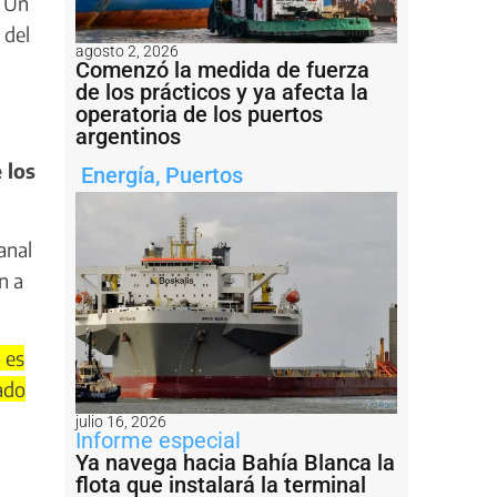
. Un
 del
agosto 2, 2026
Comenzó la medida de fuerza
de los prácticos y ya afecta la
operatoria de los puertos
argentinos
 los
Energía
,
Puertos
anal
n a
 es
ado
julio 16, 2026
Informe especial
Ya navega hacia Bahía Blanca la
flota que instalará la terminal