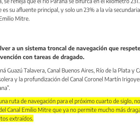
se refleja que el río Paraná se bifurca en el kilómetro 231
es su afluente principal, y solo un 23% a la vía secundaria
Emilio Mitre.
lver a un sistema troncal de navegación que respete
rvención con tareas de dragado.
ná Guazú Talavera, Canal Buenos Aires, Río de la Plata y C
olera y la profundización del Canal Coronel Martín Irigoye
ana”.
una ruta de navegación para el próximo cuarto de siglo, no
ia del Canal Emilio Mitre que ya no permite mucho más drag
tos extraídos.