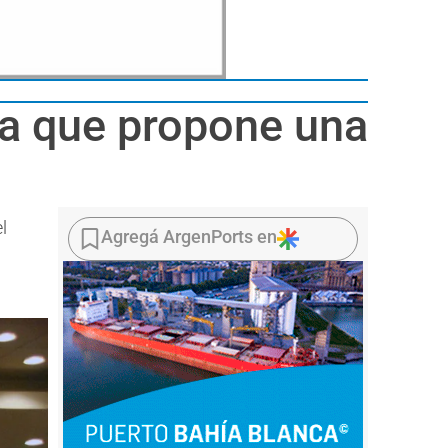
gía que propone una
l
Agregá ArgenPorts en