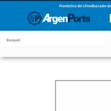
Pronóstico del clima
Buscador de
¡Sumate a nuestro Newsletter!
Nombre
Apellidos
Email
Argentina
Vaca Muerta
Hidrovía
Bahía Blanc
Estoy de acuerdo con las condiciones y políticas d
privacidad.