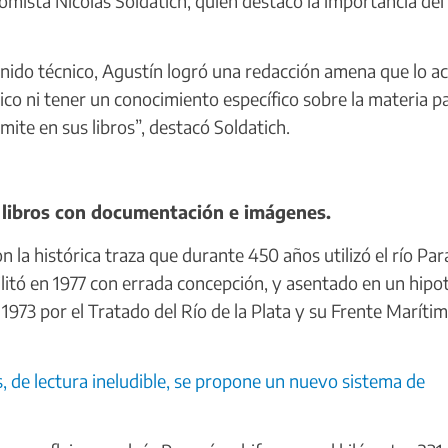
nomista Nicolás Soldatich, quien destacó la importancia del
nido técnico, Agustín logró una redacción amena que lo a
nico ni tener un conocimiento específico sobre la materia p
ite en sus libros”, destacó Soldatich.
s libros con documentación e imágenes.
la histórica traza que durante 450 años utilizó el río Pa
bilitó en 1977 con errada concepción, y asentado en un hipo
1973 por el Tratado del Río de la Plata y su Frente Marítim
s, de lectura ineludible, se propone un nuevo sistema de