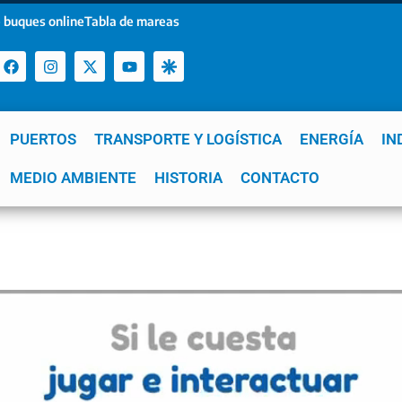
 buques online
Tabla de mareas
PUERTOS
TRANSPORTE Y LOGÍSTICA
ENERGÍA
IN
a
MEDIO AMBIENTE
YPF
GNL
Mar del Plata
HISTORIA
Patagonia
CONTACTO
Quequén
e