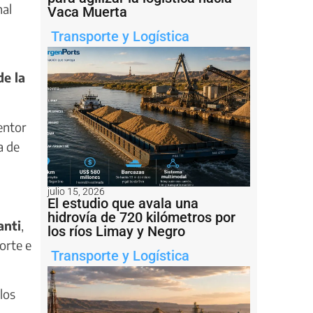
nal
Vaca Muerta
Transporte y Logística
e la
entor
a de
julio 15, 2026
El estudio que avala una
hidrovía de 720 kilómetros por
anti
,
los ríos Limay y Negro
orte e
Transporte y Logística
 los