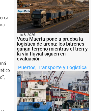
cerca
ara
julio 8, 2026
Vaca Muerta pone a prueba la
logística de arena: los bitrenes
ganan terreno mientras el tren y
la vía fluvial siguen en
evaluación
raná
Puertos
,
Transporte y Logística
tético
o”,