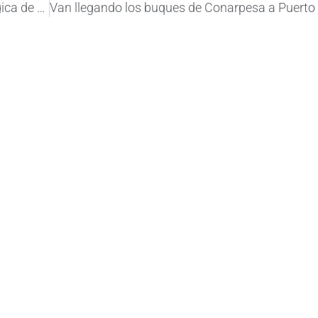
Visita del INIDEP a la Estación Hidrobiológica de Puerto Quequén
Va