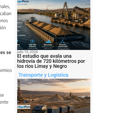
nales,
icaban
enos
ción
nes se
julio 15, 2026
El estudio que avala una
hidrovía de 720 kilómetros por
los ríos Limay y Negro
remios
Transporte y Logística
se
gente