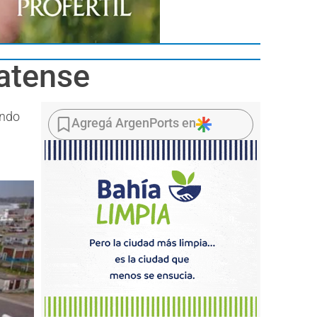
latense
undo
Agregá ArgenPorts en