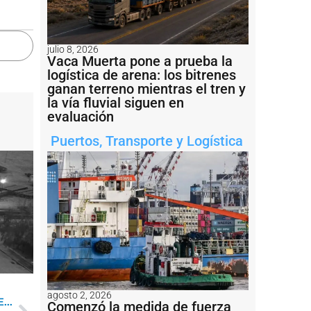
julio 8, 2026
Vaca Muerta pone a prueba la
logística de arena: los bitrenes
ganan terreno mientras el tren y
la vía fluvial siguen en
evaluación
Puertos
,
Transporte y Logística
agosto 2, 2026
...
Comenzó la medida de fuerza