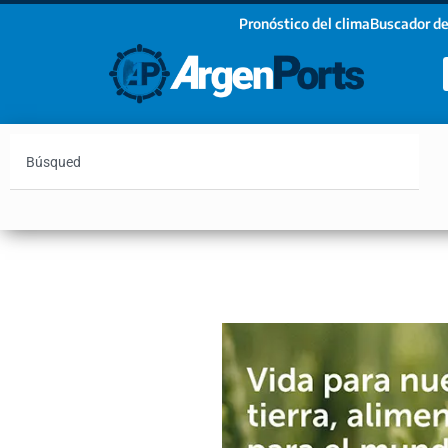
Pronóstico del clima
Buscador de
¡Sumate a nuestro Newsletter!
Nombre
Apellidos
Email
Argentina
Vaca Muerta
Hidrovía
Bahía Blanc
Estoy de acuerdo con las condiciones y políticas d
privacidad.