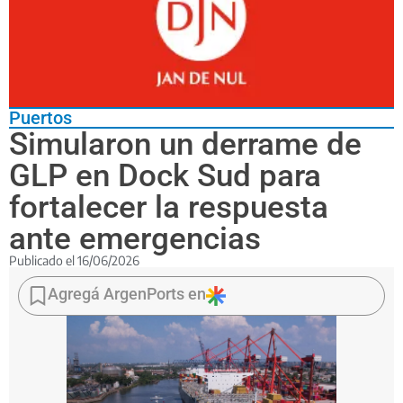
Puertos
Simularon un derrame de
GLP en Dock Sud para
fortalecer la respuesta
ante emergencias
Publicado el
16/06/2026
La
actividad
Agregá ArgenPorts en
reunió
a
organismos
públicos,
fuerzas
de