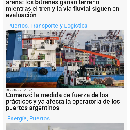
arena: los bitrenes ganan terreno
a
li
mientras el tren y la vía fluvial siguen en
z
evaluación
a
t
Puertos
,
Transporte y Logística
a
r
e
a
s
d
e
m
e
j
o
r
agosto 2, 2026
a
Comenzó la medida de fuerza de los
m
prácticos y ya afecta la operatoria de los
i
e
puertos argentinos
n
t
Energía
,
Puertos
o
e