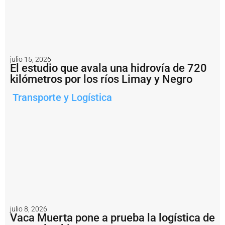
e
s
ti
ó
n
d
e
julio 15, 2026
l
El estudio que avala una hidrovía de 720
P
kilómetros por los ríos Limay y Negro
u
e
Transporte y Logística
r
t
o
d
e
Q
u
e
q
u
é
n
julio 8, 2026
r
Vaca Muerta pone a prueba la logística de
e